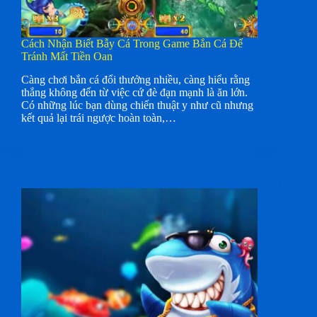
Cách Nhận Biết Bẫy Cá Trong Game Bắn Cá Để
Tránh Mất Tiền Oan
Càng chơi bắn cá đổi thưởng nhiều, càng hiểu rằng
thắng không đến từ việc cứ đè đạn mạnh là ăn lớn.
Có những lúc bạn dùng chiến thuật y như cũ nhưng
kết quả lại trái ngược hoàn toàn,…