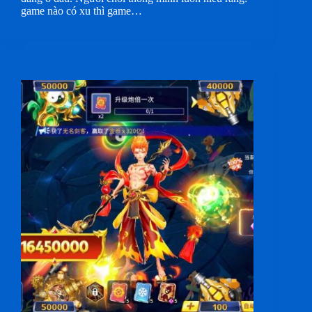
game nào có xu thì game…