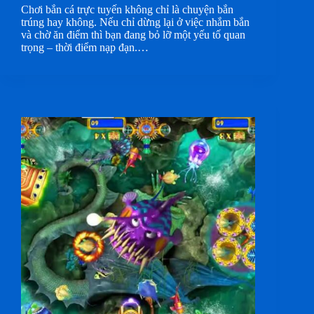
Chơi bắn cá trực tuyến không chỉ là chuyện bắn
trúng hay không. Nếu chỉ dừng lại ở việc nhắm bắn
và chờ ăn điểm thì bạn đang bỏ lỡ một yếu tố quan
trọng – thời điểm nạp đạn.…