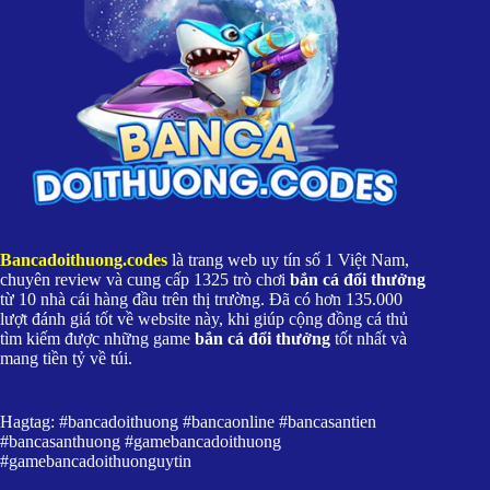
Bancadoithuong.codes
là trang web uy tín số 1 Việt Nam,
chuyên review và cung cấp 1325 trò chơi
bắn cá đổi thưởng
từ 10 nhà cái hàng đầu trên thị trường. Đã có hơn 135.000
lượt đánh giá tốt về website này, khi giúp cộng đồng cá thủ
tìm kiếm được những game
bắn cá đổi thưởng
tốt nhất và
mang tiền tỷ về túi.
Hagtag: #bancadoithuong #bancaonline #bancasantien
#bancasanthuong #gamebancadoithuong
#gamebancadoithuonguytin