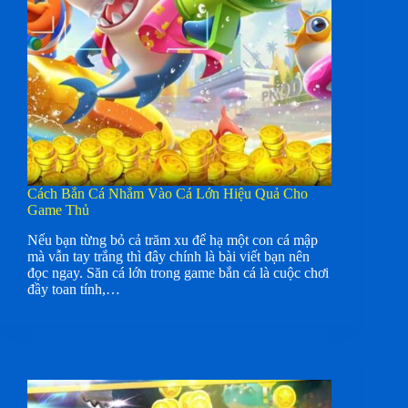
Cách Bắn Cá Nhắm Vào Cá Lớn Hiệu Quả Cho
Game Thủ
Nếu bạn từng bỏ cả trăm xu để hạ một con cá mập
mà vẫn tay trắng thì đây chính là bài viết bạn nên
đọc ngay. Săn cá lớn trong game bắn cá là cuộc chơi
đầy toan tính,…