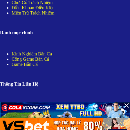
Chơi Có Trách Nhiệm
Điều Khoản Điều Kiện
Miễn Trừ Trách Nhiệm
Danh mục chính
Kinh Nghiệm Bắn Cá
Cổng Game Bắn Cá
Game Bắn Cá
Thông Tin Liên Hệ
×
×
×
Website:
/
Hotline:
Địa chỉ:
Email:
Sơ đồ trang web