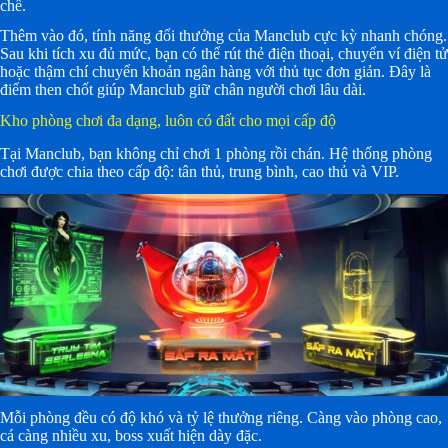
chế.
Thêm vào đó, tính năng đổi thưởng của Manclub cực kỳ nhanh chóng.
Sau khi tích xu đủ mức, bạn có thể rút thẻ điện thoại, chuyển ví điện tử
hoặc thậm chí chuyển khoản ngân hàng với thủ tục đơn giản. Đây là
điểm then chốt giúp Manclub giữ chân người chơi lâu dài.
Kho phòng chơi đa dạng, luôn có đất cho mọi cấp độ
Tại Manclub, bạn không chỉ chơi 1 phòng rồi chán. Hệ thống phòng
chơi được chia theo cấp độ: tân thủ, trung bình, cao thủ và VIP.
Mỗi phòng đều có độ khó và tỷ lệ thưởng riêng. Càng vào phòng cao,
cá càng nhiều xu, boss xuất hiện dày đặc.