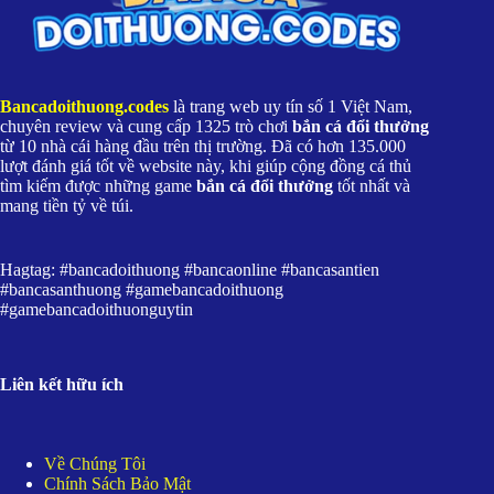
Bancadoithuong.codes
là trang web uy tín số 1 Việt Nam,
chuyên review và cung cấp 1325 trò chơi
bắn cá đổi thưởng
từ 10 nhà cái hàng đầu trên thị trường. Đã có hơn 135.000
lượt đánh giá tốt về website này, khi giúp cộng đồng cá thủ
tìm kiếm được những game
bắn cá đổi thưởng
tốt nhất và
mang tiền tỷ về túi.
Hagtag: #bancadoithuong #bancaonline #bancasantien
#bancasanthuong #gamebancadoithuong
#gamebancadoithuonguytin
Liên kết hữu ích
Về Chúng Tôi
Chính Sách Bảo Mật