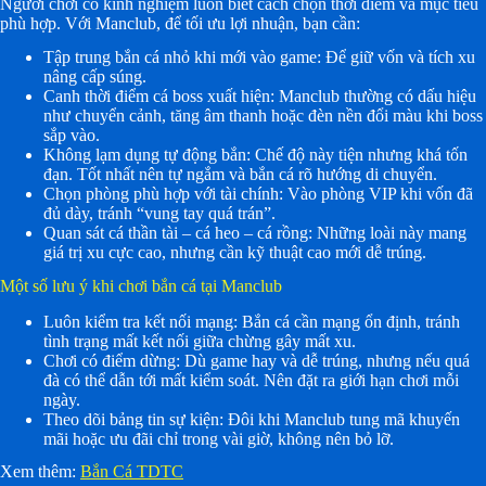
Người chơi có kinh nghiệm luôn biết cách chọn thời điểm và mục tiêu
phù hợp. Với Manclub, để tối ưu lợi nhuận, bạn cần:
Tập trung bắn cá nhỏ khi mới vào game: Để giữ vốn và tích xu
nâng cấp súng.
Canh thời điểm cá boss xuất hiện: Manclub thường có dấu hiệu
như chuyển cảnh, tăng âm thanh hoặc đèn nền đổi màu khi boss
sắp vào.
Không lạm dụng tự động bắn: Chế độ này tiện nhưng khá tốn
đạn. Tốt nhất nên tự ngắm và bắn cá rõ hướng di chuyển.
Chọn phòng phù hợp với tài chính: Vào phòng VIP khi vốn đã
đủ dày, tránh “vung tay quá trán”.
Quan sát cá thần tài – cá heo – cá rồng: Những loài này mang
giá trị xu cực cao, nhưng cần kỹ thuật cao mới dễ trúng.
Một số lưu ý khi chơi bắn cá tại Manclub
Luôn kiểm tra kết nối mạng: Bắn cá cần mạng ổn định, tránh
tình trạng mất kết nối giữa chừng gây mất xu.
Chơi có điểm dừng: Dù game hay và dễ trúng, nhưng nếu quá
đà có thể dẫn tới mất kiểm soát. Nên đặt ra giới hạn chơi mỗi
ngày.
Theo dõi bảng tin sự kiện: Đôi khi Manclub tung mã khuyến
mãi hoặc ưu đãi chỉ trong vài giờ, không nên bỏ lỡ.
Xem thêm:
Bắn Cá TDTC