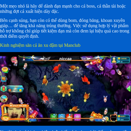
Một mẹo nhỏ là hãy để dành đạn mạnh cho cá boss, cá thần tài hoặc
những đợt cá xuất hiện dày đặc.
Bên cạnh súng, bạn còn có thể dùng bom, đóng băng, khoan xuyên
giáp… để tăng khả năng trúng thưởng. Việc sử dụng hợp lý vật phẩm
hỗ trợ không chỉ giúp tiết kiệm đạn mà còn đem lại hiệu quả cao trong
thời điểm quyết định.
Kinh nghiệm săn cá ăn xu đậm tại Manclub