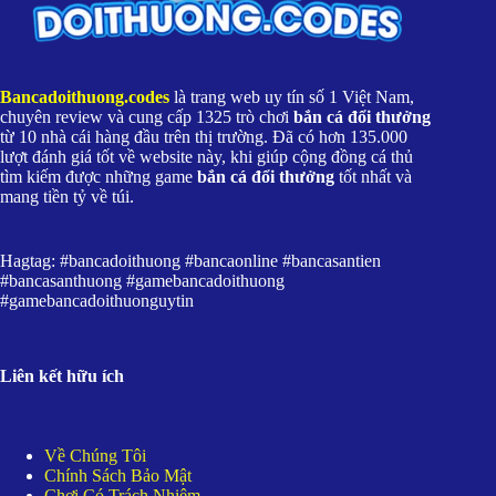
Bancadoithuong.codes
là trang web uy tín số 1 Việt Nam,
chuyên review và cung cấp 1325 trò chơi
bắn cá đổi thưởng
từ 10 nhà cái hàng đầu trên thị trường. Đã có hơn 135.000
lượt đánh giá tốt về website này, khi giúp cộng đồng cá thủ
tìm kiếm được những game
bắn cá đổi thưởng
tốt nhất và
mang tiền tỷ về túi.
Hagtag: #bancadoithuong #bancaonline #bancasantien
#bancasanthuong #gamebancadoithuong
#gamebancadoithuonguytin
Liên kết hữu ích
Về Chúng Tôi
Chính Sách Bảo Mật
Chơi Có Trách Nhiệm