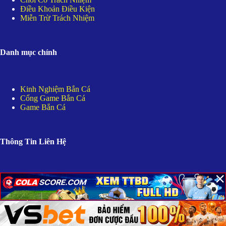
Điều Khoản Điều Kiện
Miễn Trừ Trách Nhiệm
Danh mục chính
Kinh Nghiệm Bắn Cá
Cổng Game Bắn Cá
Game Bắn Cá
Thông Tin Liên Hệ
×
×
×
Website:
/
Hotline:
Địa chỉ:
Email:
Sơ đồ trang web
Bản quyền; 2026 - Bancadoithuong.codes