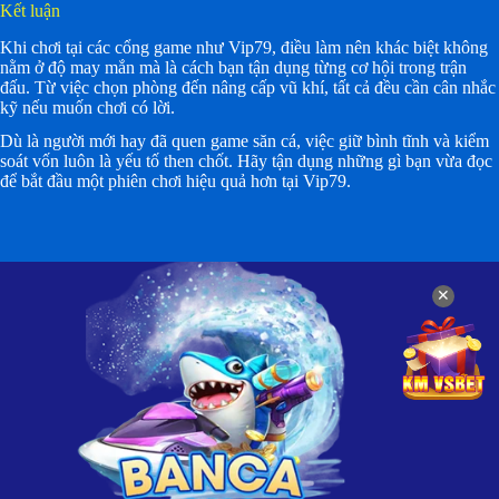
Kết luận
Khi chơi tại các cổng game như Vip79, điều làm nên khác biệt không
nằm ở độ may mắn mà là cách bạn tận dụng từng cơ hội trong trận
đấu. Từ việc chọn phòng đến nâng cấp vũ khí, tất cả đều cần cân nhắc
kỹ nếu muốn chơi có lời.
Dù là người mới hay đã quen game săn cá, việc giữ bình tĩnh và kiểm
soát vốn luôn là yếu tố then chốt. Hãy tận dụng những gì bạn vừa đọc
để bắt đầu một phiên chơi hiệu quả hơn tại Vip79.
✕