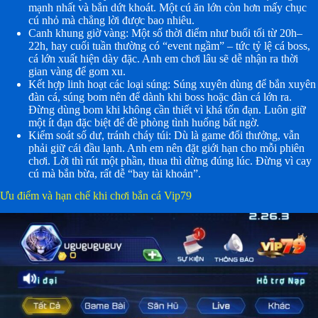
mạnh nhất và bắn dứt khoát. Một cú ăn lớn còn hơn mấy chục
cú nhỏ mà chẳng lời được bao nhiêu.
Canh khung giờ vàng: Một số thời điểm như buổi tối từ 20h–
22h, hay cuối tuần thường có “event ngầm” – tức tỷ lệ cá boss,
cá lớn xuất hiện dày đặc. Anh em chơi lâu sẽ dễ nhận ra thời
gian vàng để gom xu.
Kết hợp linh hoạt các loại súng: Súng xuyên dùng để bắn xuyên
đàn cá, súng bom nên để dành khi boss hoặc đàn cá lớn ra.
Đừng dùng bom khi không cần thiết vì khá tốn đạn. Luôn giữ
một ít đạn đặc biệt để đề phòng tình huống bất ngờ.
Kiểm soát số dư, tránh cháy túi: Dù là game đổi thưởng, vẫn
phải giữ cái đầu lạnh. Anh em nên đặt giới hạn cho mỗi phiên
chơi. Lời thì rút một phần, thua thì dừng đúng lúc. Đừng vì cay
cú mà bắn bừa, rất dễ “bay tài khoản”.
Ưu điểm và hạn chế khi chơi bắn cá Vip79