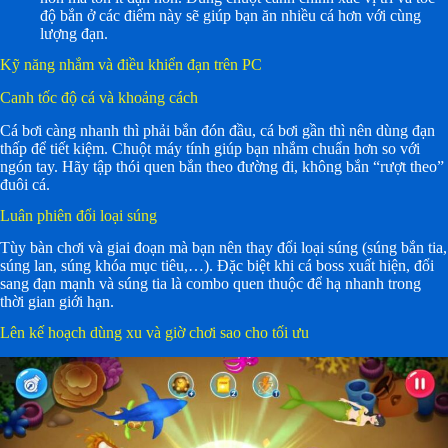
độ bắn ở các điểm này sẽ giúp bạn ăn nhiều cá hơn với cùng
lượng đạn.
Kỹ năng nhắm và điều khiển đạn trên PC
Canh tốc độ cá và khoảng cách
Cá bơi càng nhanh thì phải bắn đón đầu, cá bơi gần thì nên dùng đạn
thấp để tiết kiệm. Chuột máy tính giúp bạn nhắm chuẩn hơn so với
ngón tay. Hãy tập thói quen bắn theo đường đi, không bắn “rượt theo”
đuôi cá.
Luân phiên đổi loại súng
Tùy bàn chơi và giai đoạn mà bạn nên thay đổi loại súng (súng bắn tia,
súng lan, súng khóa mục tiêu,…). Đặc biệt khi cá boss xuất hiện, đổi
sang đạn mạnh và súng tia là combo quen thuộc để hạ nhanh trong
thời gian giới hạn.
Lên kế hoạch dùng xu và giờ chơi sao cho tối ưu