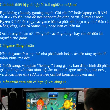
Cấu hình thiết bị phù hợp để trải nghiệm mượt mà
Bạn không cần máy gaming mạnh. Chỉ cần PC hoặc laptop có RAM
từ 4GB trở lên, card đồ họa onboard ổn định, vi xử lý Intel i3 hoặc
Ryzen 3 là đủ để chạy các game bắn cá phổ biến hiện nay như Bắn cá
Rồng vàng, Bắn cá online 3D, hoặc Bắn cá thần tài.
Quan trọng là bạn nên đóng bớt các ứng dụng chạy nền để dồn tài
nguyên cho game.
Cài game đúng chuẩn
Nên tải game từ trang chủ nhà phát hành hoặc các nền tảng uy tín để
tránh virus, mã độc.
Cài đặt xong, vào phần “Settings” trong game, bạn điều chỉnh độ phân
giải phù hợp với màn hình, bật âm thanh để nghe hiệu ứng báo boss,
và tắt các hiệu ứng rườm rà nếu cần tiết kiệm tài nguyên máy.
Chiến thuật chơi bắn cá hợp lý khi dùng PC