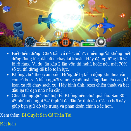
Biết điểm dừng: Chơi bắn cá dễ “cuốn”, nhiều người không biết
dừng đúng lúc, dẫn đến cháy tài khoản. Hãy đặt ngưỡng lời và
lỗ rõ ràng. Ví dụ: ăn gấp 2 lần vốn thì nghỉ, hoặc nếu mất 70%
số xu thì dừng để bảo toàn lực.
Không chơi theo cảm xúc: Đừng để bị kích động khi thua vài
con cá boss. Nhiều người vì nóng ruột mà nâng đạn lên cao, bắn
loạn xạ rồi cháy sạch xu. Hãy bình tĩnh, reset chiến thuật và bắt
đầu lại từ đạn nhỏ nếu cần.
Chia khung giờ chơi hợp lý: Không nên chơi quá lâu. Sau 30–
45 phút nên nghỉ 5–10 phút để đầu óc tỉnh táo. Cách chơi này
giúp bạn giữ độ tập trung và phán đoán chính xác hơn.
Xem thêm:
Bí Quyết Săn Cá Thần Tài
Kết luận