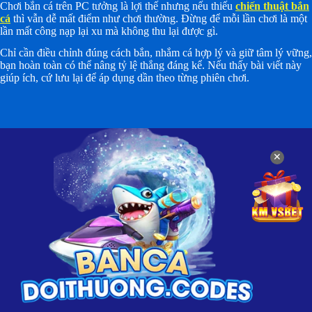
Chơi bắn cá trên PC tưởng là lợi thế nhưng nếu thiếu
chiến thuật bắn
cá
thì vẫn dễ mất điểm như chơi thường. Đừng để mỗi lần chơi là một
lần mất công nạp lại xu mà không thu lại được gì.
Chỉ cần điều chỉnh đúng cách bắn, nhắm cá hợp lý và giữ tâm lý vững,
bạn hoàn toàn có thể nâng tỷ lệ thắng đáng kể. Nếu thấy bài viết này
giúp ích, cứ lưu lại để áp dụng dần theo từng phiên chơi.
✕