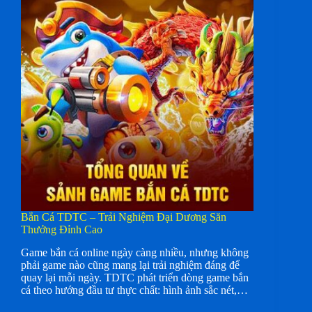
Bắn Cá TDTC – Trải Nghiệm Đại Dương Săn
Thưởng Đỉnh Cao
Game bắn cá online ngày càng nhiều, nhưng không
phải game nào cũng mang lại trải nghiệm đáng để
quay lại mỗi ngày. TDTC phát triển dòng game bắn
cá theo hướng đầu tư thực chất: hình ảnh sắc nét,…