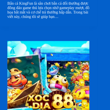
Bắn cá KingFun là sân chơi bắn cá đổi thưởng được
đông đảo game thủ lựa chọn nhờ gameplay mượt, đồ
họa bắt mắt và cơ chế trả thưởng hấp dẫn. Trong bài
viết này, chúng tôi sẽ giúp bạn…