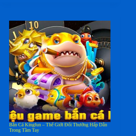
Bắn Cá Kingfun – Thế Giới Đổi Thưởng Hấp Dẫn
Trong Tầm Tay