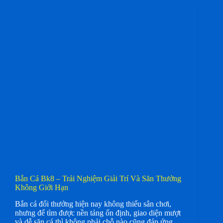
Bắn Cá Bk8 – Trải Nghiệm Giải Trí Và Săn Thưởng
Không Giới Hạn
Bắn cá đổi thưởng hiện nay không thiếu sân chơi,
nhưng để tìm được nền tảng ổn định, giao diện mượt
và dễ săn cá thì không phải chỗ nào cũng đáp ứng