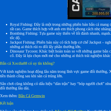
Royal Fishing: Đây là một trong những phiên bản bắn cá mang 
rất cao. Game thích hợp với anh em thích phong cách nhẹ nhàn
Bombing Fishing: Tựa game này thiên về lối đánh nhanh, mạnh. V
tốc độ.
Jackpot Fishing: Phiên bản này có tích hợp cơ chế Jackpot – ngh
những ai thích rủi ro đổi lấy phần thưởng lớn.
Dinosaur Tycoon: Khác biệt hoàn toàn so với những game bắn cá
cổ. Đây là lựa chọn mới mẻ cho những ai thích trải nghiệm khác 
Bắn cá Xocdia88 có uy tín không?
Với kinh nghiệm hoạt động lâu năm trong lĩnh vực game đổi thưởng, X
tiền thành công sau khi săn cá trúng lớn.
Sân chơi cũng không có dấu hiệu “dàn trận” hay “bóp người chơi” như
đổi thưởng lâu dài.
Xem thêm:
Bắn Cá Gemwin
Kết luận