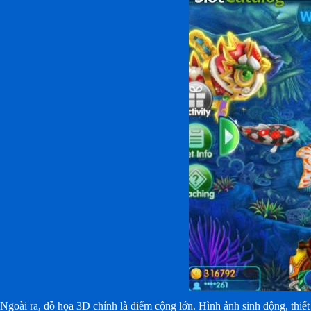
Ngoài ra, đồ họa 3D chính là điểm cộng lớn. Hình ảnh sinh động, thiết