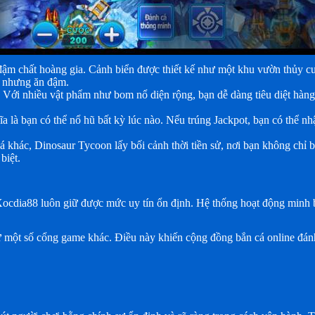
đậm chất hoàng gia. Cảnh biển được thiết kế như một khu vườn thủy c
g nhưng ăn đậm.
ới nhiều vật phẩm như bom nổ diện rộng, bạn dễ dàng tiêu diệt hàng lo
ĩa là bạn có thể nổ hũ bất kỳ lúc nào. Nếu trúng Jackpot, bạn có thể n
 khác, Dinosaur Tycoon lấy bối cảnh thời tiền sử, nơi bạn không chỉ 
biệt.
ocdia88 luôn giữ được mức uy tín ổn định. Hệ thống hoạt động minh bạ
 một số cổng game khác. Điều này khiến cộng đồng bắn cá online đánh