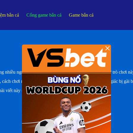
ệm bắn cá
Cổng game bắn cá
Game bắn cá
×
ng nhiều người ở lại lâu dài vì thấy được cơ hội kiếm tiền từ trò chơi nà
, cách chơi mượt, dễ kiểm soát dòng xu và không gây cảm giác bị gài 
 viết này để có cái nhìn cụ thể hơn trước khi vào bàn.