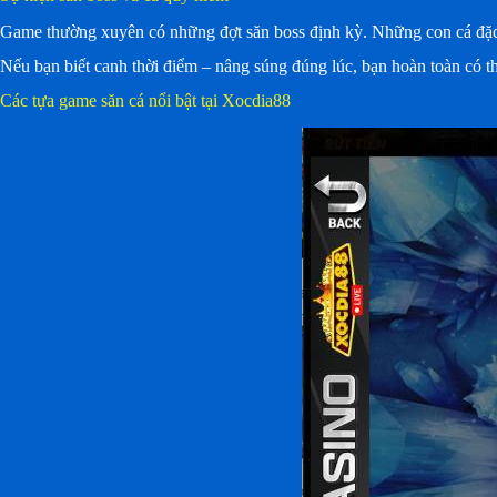
Game thường xuyên có những đợt săn boss định kỳ. Những con cá đặc 
Nếu bạn biết canh thời điểm – nâng súng đúng lúc, bạn hoàn toàn có 
Các tựa game săn cá nổi bật tại Xocdia88