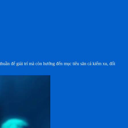
uần để giải trí mà còn hướng đến mục tiêu săn cá kiếm xu, đổi