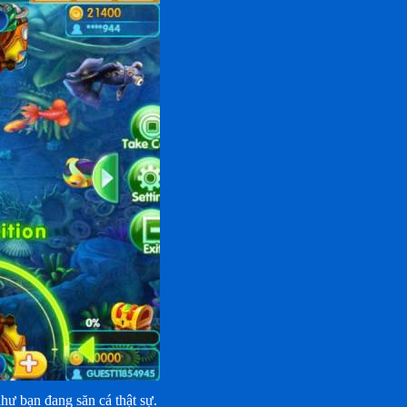
như bạn đang săn cá thật sự.