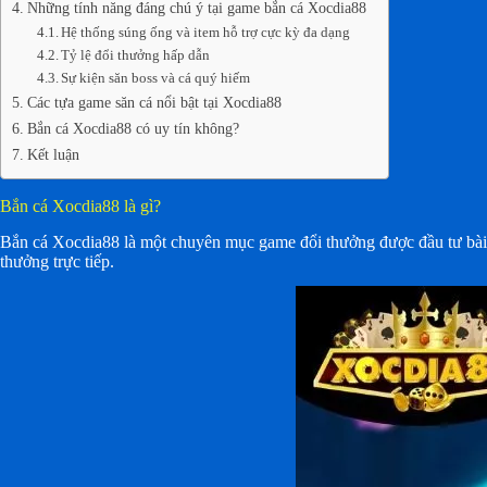
Những tính năng đáng chú ý tại game bắn cá Xocdia88
Hệ thống súng ống và item hỗ trợ cực kỳ đa dạng
Tỷ lệ đổi thưởng hấp dẫn
Sự kiện săn boss và cá quý hiếm
Các tựa game săn cá nổi bật tại Xocdia88
Bắn cá Xocdia88 có uy tín không?
Kết luận
Bắn cá Xocdia88 là gì?
Bắn cá Xocdia88 là một chuyên mục game đổi thưởng được đầu tư bài b
thưởng trực tiếp.