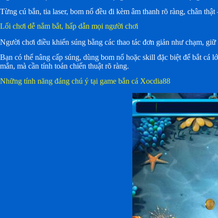
Từng cú bắn, tia laser, bom nổ đều đi kèm âm thanh rõ ràng, chân thật
Lối chơi dễ nắm bắt, hấp dẫn mọi người chơi
Người chơi điều khiển súng bằng các thao tác đơn giản như chạm, giữ 
Bạn có thể nâng cấp súng, dùng bom nổ hoặc skill đặc biệt để bắt cá
mắn, mà cần tính toán chiến thuật rõ ràng.
Những tính năng đáng chú ý tại game bắn cá Xocdia88