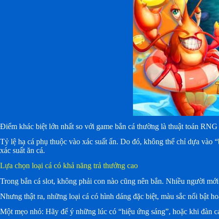
Điểm khác biệt lớn nhất so với game bắn cá thường là thuật toán RNG
Tỷ lệ hạ cá phụ thuộc vào xác suất ẩn. Do đó, không thể chỉ dựa vào 
xác suất ăn cá.
Lựa chọn loại cá có khả năng trả thưởng cao
Trong bắn cá slot, không phải con nào cũng nên bắn. Nhiều người mới
Nhưng thật ra, những loại cá có hình dáng đặc biệt, màu sắc nổi bật h
Một mẹo nhỏ: Hãy để ý những lúc có “hiệu ứng sáng”, hoặc khi đàn cá đ