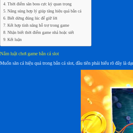
Thời điểm săn boss cực kỳ quan trọng
Nâng súng hợp lý giúp tăng hiệu quả bắn cá
Biết dừng đúng lúc để giữ lời
Kết hợp tính năng hỗ trợ trong game
Nhận biết thời điểm game nhả hoặc siết
Kết luận
Nắm luật chơi game bắn cá slot
Muốn săn cá hiệu quả trong bắn cá slot, đầu tiên phải hiểu rõ đây là 