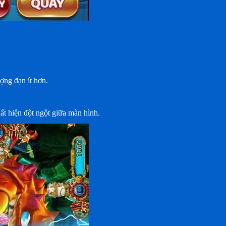
ợng đạn ít hơn.
ất hiện đột ngột giữa màn hình.