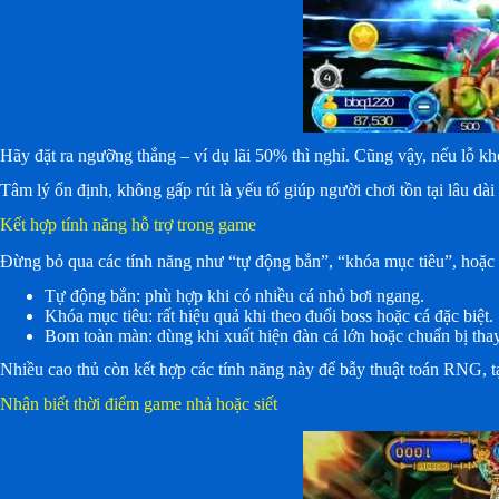
Hãy đặt ra ngưỡng thắng – ví dụ lãi 50% thì nghỉ. Cũng vậy, nếu lỗ kh
Tâm lý ổn định, không gấp rút là yếu tố giúp người chơi tồn tại lâu dà
Kết hợp tính năng hỗ trợ trong game
Đừng bỏ qua các tính năng như “tự động bắn”, “khóa mục tiêu”, hoặc 
Tự động bắn: phù hợp khi có nhiều cá nhỏ bơi ngang.
Khóa mục tiêu: rất hiệu quả khi theo đuổi boss hoặc cá đặc biệt.
Bom toàn màn: dùng khi xuất hiện đàn cá lớn hoặc chuẩn bị tha
Nhiều cao thủ còn kết hợp các tính năng này để bẫy thuật toán RNG, tạ
Nhận biết thời điểm game nhả hoặc siết