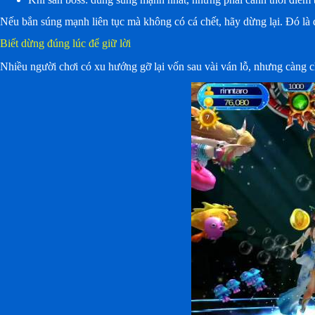
Nếu bắn súng mạnh liên tục mà không có cá chết, hãy dừng lại. Đó là
Biết dừng đúng lúc để giữ lời
Nhiều người chơi có xu hướng gỡ lại vốn sau vài ván lỗ, nhưng càng ch