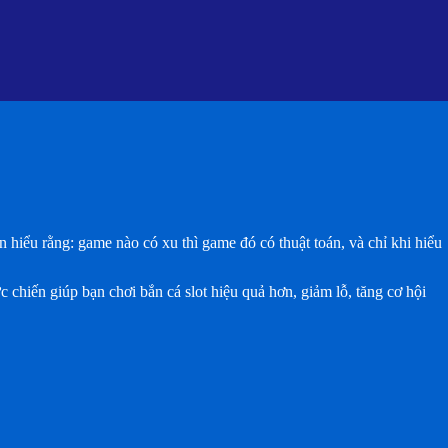
n hiểu rằng: game nào có xu thì game đó có thuật toán, và chỉ khi hiểu
 chiến giúp bạn chơi bắn cá slot hiệu quả hơn, giảm lỗ, tăng cơ hội