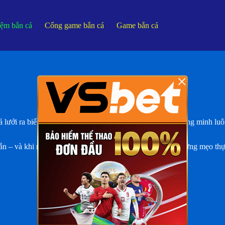
ệm bắn cá
Cổng game bắn cá
Game bắn cá
×
hả lưới ra biển mà không biết cá đang ở đâu. Người chơi thông minh luô
n – và khi nào nên ngừng. Bài viết dưới đây sẽ chia sẻ những mẹo thực