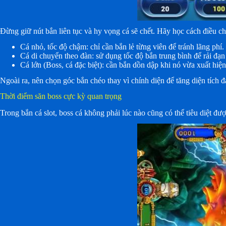
Đừng giữ nút bắn liên tục và hy vọng cá sẽ chết. Hãy học cách điều ch
Cá nhỏ, tốc độ chậm: chỉ cần bắn lẻ từng viên để tránh lãng phí.
Cá di chuyển theo đàn: sử dụng tốc độ bắn trung bình để rải đạ
Cá lớn (Boss, cá đặc biệt): cần bắn dồn dập khi nó vừa xuất hiện,
Ngoài ra, nên chọn góc bắn chéo thay vì chính diện để tăng diện tích đ
Thời điểm săn boss cực kỳ quan trọng
Trong bắn cá slot, boss cá không phải lúc nào cũng có thể tiêu diệt đ