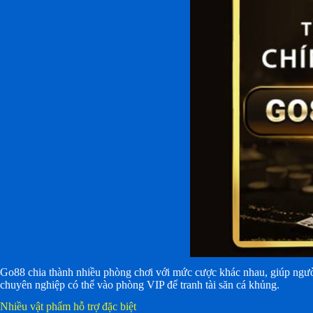
Go88 chia thành nhiều phòng chơi với mức cược khác nhau, giúp người
chuyên nghiệp có thể vào phòng VIP để tranh tài săn cá khủng.
Nhiều vật phẩm hỗ trợ đặc biệt