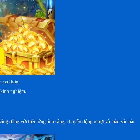
ị cao hơn.
 kinh nghiệm.
 sống động với hiệu ứng ánh sáng, chuyển động mượt và màu sắc hài