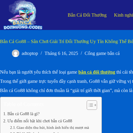
Chuyển
đến
phần
Bắn Cá Đổi Thưởng
Kinh nghi
nội
dung
Bắn Cá Go88 – Sân Chơi Giải Trí Đổi Thưởng Uy Tín Không Thể B
adtoptop
Tháng 6 16, 2025
Cổng game bắn cá
Nếu bạn là người yêu thích thể loại game
bắn cá đổi thưởng
thì cái t
Trong thế giới game trực tuyến đầy cạnh tranh, Go88 vẫn giữ vững vị 
Bắn cá Go88 không chỉ đơn thuần là “giải trí giết thời gian”, mà còn l
Table of Contents
Bắn cá Go88 là gì?
Ưu điểm nổi bật khi chơi bắn cá Go88
Giao diện thu hút, hình ảnh hiển thị mượt mà