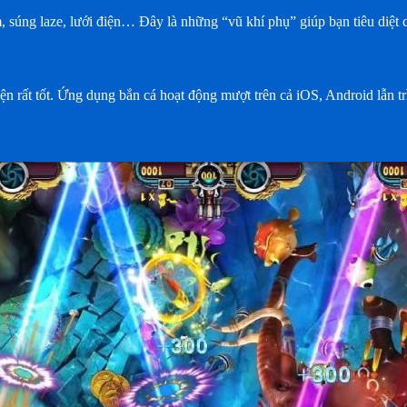
 súng laze, lưới điện… Đây là những “vũ khí phụ” giúp bạn tiêu diệt 
n rất tốt. Ứng dụng bắn cá hoạt động mượt trên cả iOS, Android lẫn trì