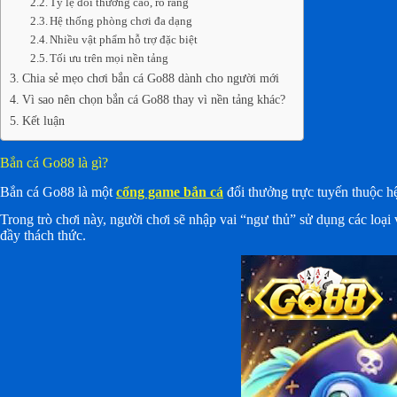
Tỷ lệ đổi thưởng cao, rõ ràng
Hệ thống phòng chơi đa dạng
Nhiều vật phẩm hỗ trợ đặc biệt
Tối ưu trên mọi nền tảng
Chia sẻ mẹo chơi bắn cá Go88 dành cho người mới
Vì sao nên chọn bắn cá Go88 thay vì nền tảng khác?
Kết luận
Bắn cá Go88 là gì?
Bắn cá Go88 là một
cổng game bắn cá
đổi thưởng trực tuyến thuộc hệ
Trong trò chơi này, người chơi sẽ nhập vai “ngư thủ” sử dụng các loạ
đầy thách thức.