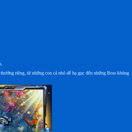
m.
ần thưởng riêng, từ những con cá nhỏ dễ hạ gục đến những Boss khủng