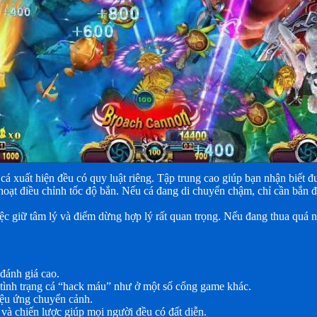
 xuất hiện đều có quy luật riêng. Tập trung cao giúp bạn nhận biết đư
 hoạt điều chỉnh tốc độ bắn. Nếu cá đang di chuyển chậm, chỉ cần bắn 
việc giữ tâm lý và điểm dừng hợp lý rất quan trọng. Nếu đang thua quá 
đánh giá cao.
 tình trạng cá “hack máu” như ở một số cổng game khác.
iệu ứng chuyển cảnh.
và chiến lược giúp mọi người đều có đất diễn.