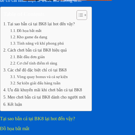
để có cái nhìn thực tế trước khi xuống tiền.
Table of Contents
Tại sao bắn cá tại BK8 lại hot đến vậy?
Đồ họa bắt mắt
Kho game đa dạng
Tính năng vũ khí phong phú
Cách chơi bắn cá tại BK8 hiệu quả
Bắt đầu đơn giản
Cơ chế tính điểm rõ ràng
Các chế độ đặc biệt chỉ có tại BK8
Vòng quay bonus và cá sự kiện
Sự kiện giải đấu hàng tuần
Ưu đãi khuyến mãi khi chơi bắn cá tại BK8
Mẹo chơi bắn cá tại BK8 dành cho người mới
Kết luận
Tại sao bắn cá tại BK8 lại hot đến vậy?
Đồ họa bắt mắt