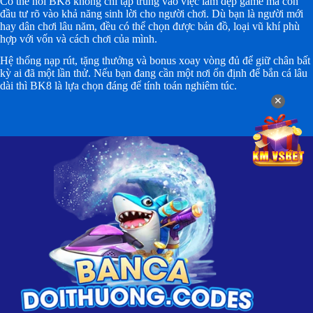
Có thể nói BK8 không chỉ tập trung vào việc làm đẹp game mà còn
đầu tư rõ vào khả năng sinh lời cho người chơi. Dù bạn là người mới
hay dân chơi lâu năm, đều có thể chọn được bản đồ, loại vũ khí phù
hợp với vốn và cách chơi của mình.
Hệ thống nạp rút, tặng thưởng và bonus xoay vòng đủ để giữ chân bất
kỳ ai đã một lần thử. Nếu bạn đang cần một nơi ổn định để bắn cá lâu
dài thì BK8 là lựa chọn đáng để tính toán nghiêm túc.
✕