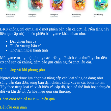
BK8 không chỉ dừng lại ở một phiên bản bắn cá đơn lẻ. Nền tảng này
liên tục cập nhật nhiều phiên bản game khác nhau như:
Đại chiến bắn cá
Thiên vương bắn cá
Thợ săn ngoài hành tinh
Mỗi game mang một phong cách riêng, từ cách chia thưởng cho đến
cơ chế săn cá khủng, đảm bảo giữ chân người chơi lâu dài.
Tính năng vũ khí phong phú
Người chơi được lựa chọn và nâng cấp các loại súng đa dạng như
súng bắn đạn đơn, súng bắn đạn chùm, súng xuyên cá, bom nổ lan.
Tùy theo từng loại cá xuất hiện và cấp độ, bạn có thể linh hoạt chuyển
đổi vũ khí để tối ưu hóa hiệu quả săn thưởng.
Cách chơi bắn cá tại BK8 hiệu quả
Bắt đầu đơn giản