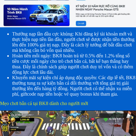
Thưởng nạp lần đầu cực khủng: Khi đăng ký tài khoản mới và
thực hiện nạp tiền lần đầu, người chơi sẽ được nhận tiền thưởng
lên đến 100% giá trị nạp. Đây là cách lý tưởng để bắt đầu chơi
mà không cần bỏ vốn quá nhiều.
Hoàn tiền mỗi ngày: BK8 hoàn trả từ 0.5% đến 1.2% tổng số
tiền cược mỗi ngày cho trò chơi bắn cá, bất kể bạn thắng hay
thua. Đây là chính sách giúp người chơi duy trì vốn và có thêm
động lực chơi lâu dài.
Khuyến mãi sự kiện chỉ áp dụng độc quyền: Các dịp lễ tết, BK8
thường tung ra sự kiện bắn cá đổi thưởng với tổng giá trị giải
thưởng lên đến hàng tỷ đồng. Người chơi có thể nhận xu miễn
phí, giftcode nạp tiền hoặc vé quay bonus khi tham gia.
Mẹo chơi bắn cá tại BK8 dành cho người mới