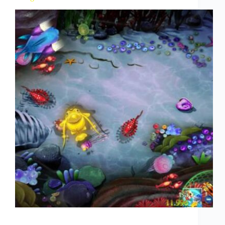
Chơi bắn cá trực tuyến không chỉ là chuyện bắn
trúng hay không. Nếu chỉ dừng lại ở việc nhắm bắn