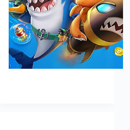
Nhiều người chơi game bắn cá trực tuyến thường chỉ
chăm chăm vào loại súng hay tốc độ bắn mà bỏ qua
giá trị thật sự của bom cá. Trong khi đó, đây lại là
công cụ có thể xoay…
adtoptop
Tháng 6 15, 2025
Kinh nghiệm bắn cá