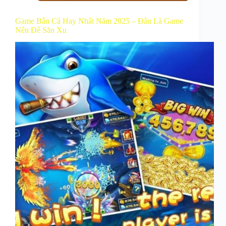
Game bắn cá
Game Bắn Cá Hay Nhất Năm 2025 – Đâu Là Game
Nên Để Săn Xu