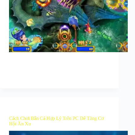
Càng chơi bắn cá đổi thưởng nhiều, càng hiểu rằng
thắng không đến từ việc cứ đè đạn mạnh là ăn lớn.
Có những lúc bạn dùng chiến thuật y như cũ nhưng
kết quả lại trái ngược hoàn toàn,…
adtoptop
Tháng 6 15, 2025
Kinh nghiệm bắn cá
Cách Chơi Bắn Cá Hợp Lý Trên PC Để Tăng Cơ
Hội Ăn Xu