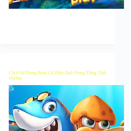
Từ những ngày đầu xuất hiện trong siêu thị, trung
tâm thương mại với những chiếc máy bắn cá dạng
thùng lớn, trò chơi này nhanh chóng gây sốt nhờ vào
cảm giác “săn mồi” chân thực, kết hợp hình…
adtoptop
Tháng 6 15, 2025
Kinh nghiệm bắn cá
Cách Sử Dụng Bom Cá Hiệu Quả Trong Từng Tình
Huống