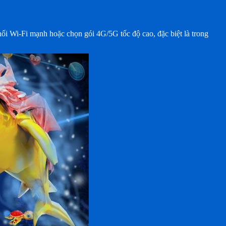
 nối Wi-Fi mạnh hoặc chọn gói 4G/5G tốc độ cao, đặc biệt là trong