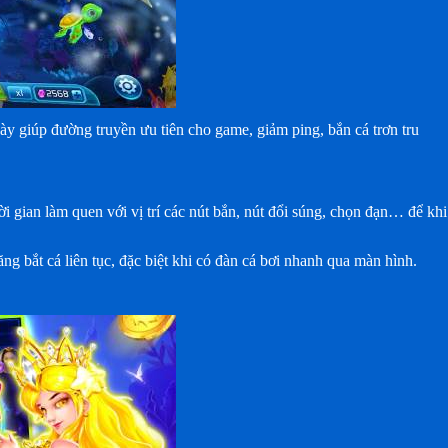
 giúp đường truyền ưu tiên cho game, giảm ping, bắn cá trơn tru
i gian làm quen với vị trí các nút bắn, nút đổi súng, chọn đạn… để khi
 bắt cá liên tục, đặc biệt khi có đàn cá bơi nhanh qua màn hình.