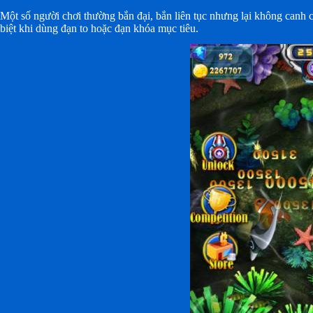
Một số người chơi thường bắn đại, bắn liên tục nhưng lại không canh
biệt khi dùng đạn to hoặc đạn khóa mục tiêu.