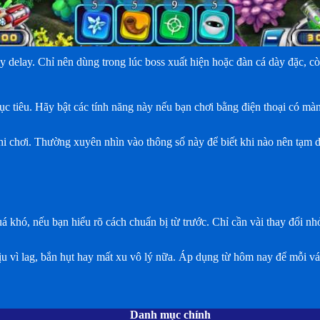
 delay. Chỉ nên dùng trong lúc boss xuất hiện hoặc đàn cá dày đặc, cò
tiêu. Hãy bật các tính năng này nếu bạn chơi bằng điện thoại có màn
hi chơi. Thường xuyên nhìn vào thông số này để biết khi nào nên tạm d
á khó, nếu bạn hiểu rõ cách chuẩn bị từ trước. Chỉ cần vài thay đổi nh
ịu vì lag, bắn hụt hay mất xu vô lý nữa. Áp dụng từ hôm nay để mỗi vá
Danh mục chính