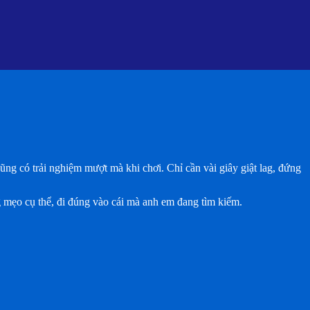
ũng có trải nghiệm mượt mà khi chơi. Chỉ cần vài giây giật lag, đứng
ng mẹo cụ thể, đi đúng vào cái mà anh em đang tìm kiếm.