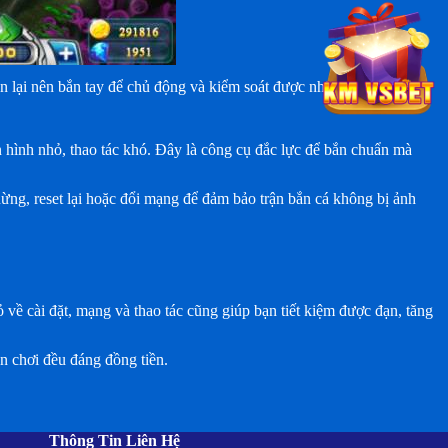
n lại nên bắn tay để chủ động và kiểm soát được nhịp game.
 hình nhỏ, thao tác khó. Đây là công cụ đắc lực để bắn chuẩn mà
ừng, reset lại hoặc đổi mạng để đảm bảo trận bắn cá không bị ảnh
ỏ về cài đặt, mạng và thao tác cũng giúp bạn tiết kiệm được đạn, tăng
n chơi đều đáng đồng tiền.
Thông Tin Liên Hệ