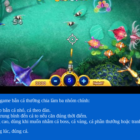
 game bắn cá thường chia làm ba nhóm chính:
p bắn cá nhỏ, cá theo đàn.
trung bình đến cá to nếu căn đúng thời điểm.
 cao, dùng khi muốn nhắm cá boss, cá vàng, cá phần thưởng hoặc tran
 lúc, đúng cá.