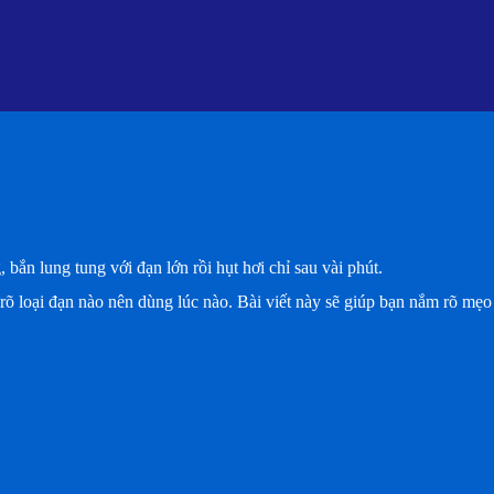
 bắn lung tung với đạn lớn rồi hụt hơi chỉ sau vài phút.
rõ loại đạn nào nên dùng lúc nào. Bài viết này sẽ giúp bạn nắm rõ mẹo