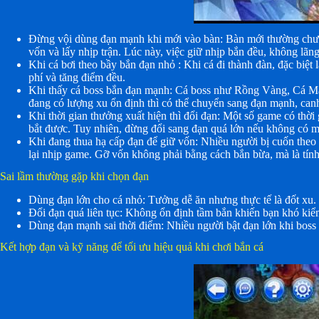
Đừng vội dùng đạn mạnh khi mới vào bàn: Bàn mới thường chưa r
vốn và lấy nhịp trận. Lúc này, việc giữ nhịp bắn đều, không lãng
Khi cá bơi theo bầy bắn đạn nhỏ : Khi cá đi thành đàn, đặc biệt
phí và tăng điểm đều.
Khi thấy cá boss bắn đạn mạnh: Cá boss như Rồng Vàng, Cá Mập
đang có lượng xu ổn định thì có thể chuyển sang đạn mạnh, canh
Khi thời gian thưởng xuất hiện thì đổi đạn: Một số game có thời
bắt được. Tuy nhiên, đừng đổi sang đạn quá lớn nếu không có mụ
Khi đang thua hạ cấp đạn để giữ vốn: Nhiều người bị cuốn theo 
lại nhịp game. Gỡ vốn không phải bằng cách bắn bừa, mà là tính
Sai lầm thường gặp khi chọn đạn
Dùng đạn lớn cho cá nhỏ: Tưởng dễ ăn nhưng thực tế là đốt xu.
Đổi đạn quá liên tục: Không ổn định tầm bắn khiến bạn khó kiểm 
Dùng đạn mạnh sai thời điểm: Nhiều người bật đạn lớn khi boss 
Kết hợp đạn và kỹ năng để tối ưu hiệu quả khi chơi bắn cá