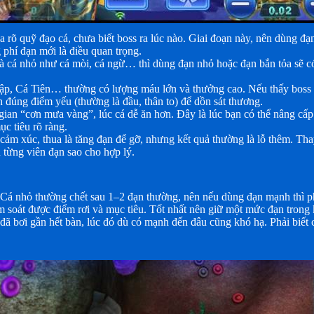
õ quỹ đạo cá, chưa biết boss ra lúc nào. Giai đoạn này, nên dùng đạn
 phí đạn mới là điều quan trọng.
 là cá nhỏ như cá mòi, cá ngừ… thì dùng đạn nhỏ hoặc đạn bắn tỏa sẽ có
, Cá Tiên… thường có lượng máu lớn và thưởng cao. Nếu thấy boss sắ
 đúng điểm yếu (thường là đầu, thân to) để dồn sát thương.
 gian “cơn mưa vàng”, lúc cá dễ ăn hơn. Đây là lúc bạn có thể nâng cấp
c tiêu rõ ràng.
cảm xúc, thua là tăng đạn để gỡ, nhưng kết quả thường là lỗ thêm. Tha
 từng viên đạn sao cho hợp lý.
 Cá nhỏ thường chết sau 1–2 đạn thường, nên nếu dùng đạn mạnh thì ph
soát được điểm rơi và mục tiêu. Tốt nhất nên giữ một mức đạn trong kho
đã bơi gần hết bàn, lúc đó dù có mạnh đến đâu cũng khó hạ. Phải biết 