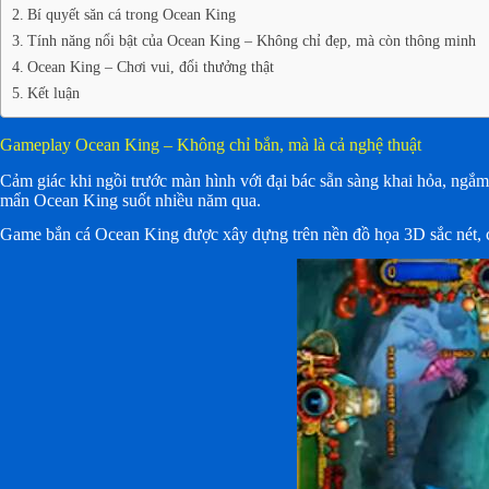
Bí quyết săn cá trong Ocean King
Tính năng nổi bật của Ocean King – Không chỉ đẹp, mà còn thông minh
Ocean King – Chơi vui, đổi thưởng thật
Kết luận
Gameplay Ocean King – Không chỉ bắn, mà là cả nghệ thuật
Cảm giác khi ngồi trước màn hình với đại bác sẵn sàng khai hỏa, ngắ
mẩn Ocean King suốt nhiều năm qua.
Game bắn cá Ocean King được xây dựng trên nền đồ họa 3D sắc nét, cá