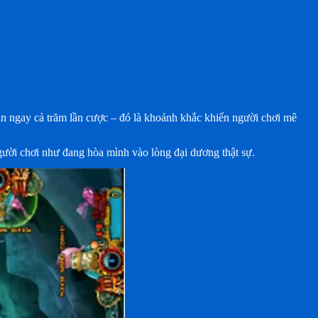
ăn ngay cả trăm lần cược – đó là khoảnh khắc khiến người chơi mê
ười chơi như đang hòa mình vào lòng đại dương thật sự.