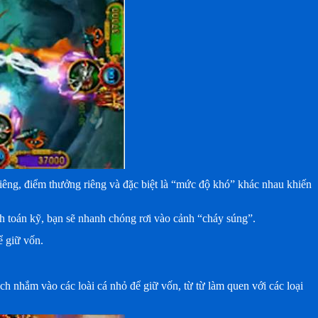
êng, điểm thưởng riêng và đặc biệt là “mức độ khó” khác nhau khiến
nh toán kỹ, bạn sẽ nhanh chóng rơi vào cảnh “cháy súng”.
ể giữ vốn.
ch nhắm vào các loài cá nhỏ để giữ vốn, từ từ làm quen với các loại