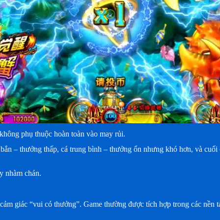
 không phụ thuộc hoàn toàn vào may rủi.
 bắn – thưởng thấp, cá trung bình – thưởng ổn nhưng khó hơn, và cuối
ấy nhàm chán.
ì cảm giác “vui có thưởng”. Game thường được tích hợp trong các nền t