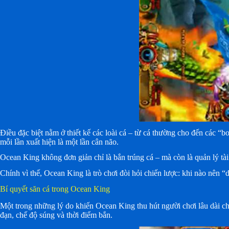
Điều đặc biệt nằm ở thiết kế các loài cá – từ cá thường cho đến các
mỗi lần xuất hiện là một lần cân não.
Ocean King không đơn giản chỉ là bắn trúng cá – mà còn là quản lý tà
Chính vì thế, Ocean King là trò chơi đòi hỏi chiến lược: khi nào nên “
Bí quyết săn cá trong Ocean King
Một trong những lý do khiến Ocean King thu hút người chơi lâu dài chí
đạn, chế độ súng và thời điểm bắn.