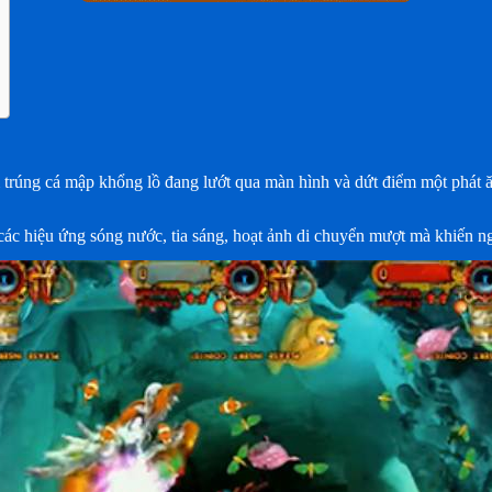
m trúng cá mập khổng lồ đang lướt qua màn hình và dứt điểm một phát 
c hiệu ứng sóng nước, tia sáng, hoạt ảnh di chuyển mượt mà khiến ng