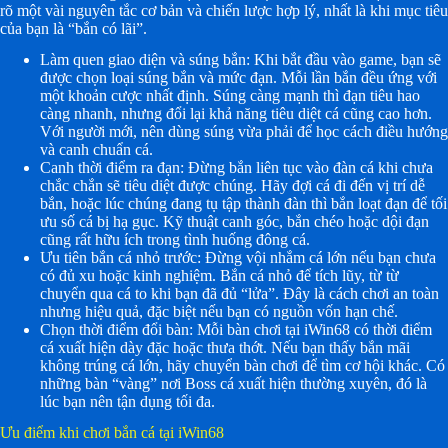
rõ một vài nguyên tắc cơ bản và chiến lược hợp lý, nhất là khi mục tiêu
của bạn là “bắn có lãi”.
Làm quen giao diện và súng bắn: Khi bắt đầu vào game, bạn sẽ
được chọn loại súng bắn và mức đạn. Mỗi lần bắn đều ứng với
một khoản cược nhất định. Súng càng mạnh thì đạn tiêu hao
càng nhanh, nhưng đổi lại khả năng tiêu diệt cá cũng cao hơn.
Với người mới, nên dùng súng vừa phải để học cách điều hướng
và canh chuẩn cá.
Canh thời điểm ra đạn: Đừng bắn liên tục vào đàn cá khi chưa
chắc chắn sẽ tiêu diệt được chúng. Hãy đợi cá đi đến vị trí dễ
bắn, hoặc lúc chúng đang tụ tập thành đàn thì bắn loạt đạn để tối
ưu số cá bị hạ gục. Kỹ thuật canh góc, bắn chéo hoặc dội đạn
cũng rất hữu ích trong tình huống đông cá.
Ưu tiên bắn cá nhỏ trước: Đừng vội nhắm cá lớn nếu bạn chưa
có đủ xu hoặc kinh nghiệm. Bắn cá nhỏ để tích lũy, từ từ
chuyển qua cá to khi bạn đã đủ “lửa”. Đây là cách chơi an toàn
nhưng hiệu quả, đặc biệt nếu bạn có nguồn vốn hạn chế.
Chọn thời điểm đổi bàn: Mỗi bàn chơi tại iWin68 có thời điểm
cá xuất hiện dày đặc hoặc thưa thớt. Nếu bạn thấy bắn mãi
không trúng cá lớn, hãy chuyển bàn chơi để tìm cơ hội khác. Có
những bàn “vàng” nơi Boss cá xuất hiện thường xuyên, đó là
lúc bạn nên tận dụng tối đa.
Ưu điểm khi chơi bắn cá tại iWin68