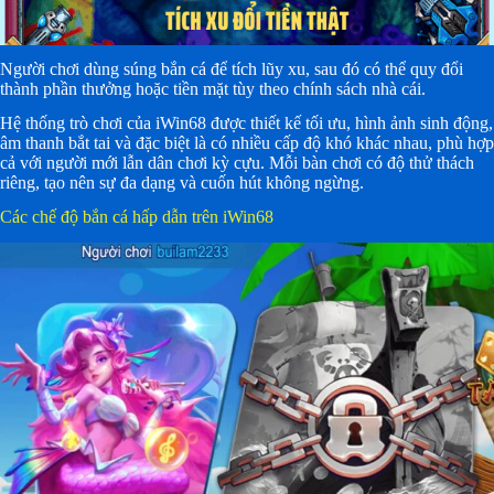
Người chơi dùng súng bắn cá để tích lũy xu, sau đó có thể quy đổi
thành phần thưởng hoặc tiền mặt tùy theo chính sách nhà cái.
Hệ thống trò chơi của iWin68 được thiết kế tối ưu, hình ảnh sinh động,
âm thanh bắt tai và đặc biệt là có nhiều cấp độ khó khác nhau, phù hợp
cả với người mới lẫn dân chơi kỳ cựu. Mỗi bàn chơi có độ thử thách
riêng, tạo nên sự đa dạng và cuốn hút không ngừng.
Các chế độ bắn cá hấp dẫn trên iWin68