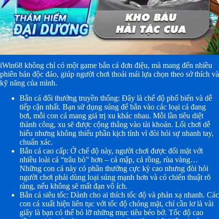
iWin68 không chỉ có một game bắn cá đơn điệu, mà mang đến nhiều
phiên bản độc đáo, giúp người chơi thoải mái lựa chọn theo sở thích và
kỹ năng của mình.
Bắn cá đổi thưởng truyền thống: Đây là chế độ phổ biến và dễ
tiếp cận nhất. Bạn sử dụng súng để bắn vào các loại cá đang
bơi, mỗi con cá mang giá trị xu khác nhau. Mỗi lần tiêu diệt
thành công, xu sẽ được cộng thẳng vào tài khoản. Lối chơi dễ
hiểu nhưng không thiếu phần kịch tính vì đòi hỏi sự nhanh tay,
chuẩn xác.
Bắn cá cao cấp: Ở chế độ này, người chơi được đối mặt với
nhiều loài cá “trâu bò” hơn – cá mập, cá rồng, rùa vàng…
Những con cá này có phần thưởng cực kỳ cao nhưng đòi hỏi
người chơi phải dùng loại súng mạnh hơn và có chiến thuật rõ
ràng, nếu không sẽ mất đạn vô ích.
Bắn cá siêu tốc: Dành cho ai thích tốc độ và phản xạ nhanh. Các
con cá xuất hiện liên tục với tốc độ chóng mặt, chỉ cần lơ là vài
giây là bạn có thể bỏ lỡ những mục tiêu béo bở. Tốc độ cao