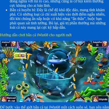
đồng nghĩa với rủi ro cao, nhưng cũng là cơ hội kiếm thưởng
cực khủng cho ai bản lĩnh.
Bắn cá huyền bí: Đây là chế độ khá độc đáo, mang tính khám
phá. Có những loại cá chỉ xuất hiện vào thời điểm ngẫu nhiên,
đôi khi chúng ẩn nấp hoặc có khả năng “ẩn thân”, buộc bạn
phải quan sát tinh tường. Bù lại, giá trị phần thưởng mà những
loài cá này mang lại cực kỳ hấp dẫn.
Hướng dẫn chơi bắn cá iWin68 cho người mới
Để bước vào thế giới bắn cá tại iWin68 một cách suôn sẻ, bạn nên nắm