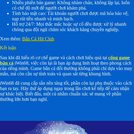
Nhiều phiên bản game: Không nhàm chán, không lặp lại, luôn
có chế độ mới để người chơi khám phá.
Tính bảo mật cao: Tài khoản người chơi được mã hóa bảo vệ,
nạp rút tiền nhanh và minh bạch.
Hỗ trợ 24/7: Mọi thắc mắc hoặc sự cố đều được xử lý nhanh
chóng qua đội ngũ chăm sóc khách hàng chuyên nghiệp.
Xem thêm:
Bắn Cá Hit Club
Kết luận
Sau khi đã hiểu rõ cơ chế game và cách chơi hiệu quả tại
cổng game
bắn cá
iWin68, việc còn lại là bạn áp dụng linh hoạt theo phong cách
của riêng mình. Game bắn cá đổi thưởng không phải chỉ dựa vào may
mắn, mà còn cần sự tính toán và quan sát từng khung hình.
iWin68 đã cung cấp sẵn nền tảng tốt, phần còn lại phụ thuộc vào cách
bạn ra tay. Hãy thử áp dụng ngay trong lần chơi kế tiếp để cảm nhận
sự khác biệt. Biết đâu, một cú nhắm chuẩn xác sẽ mang về phần
thưởng lớn hơn bạn nghĩ.