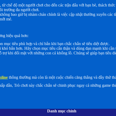
từ chế độ một người chơi cho đến các trận đấu với bạn bè, thách thức 
ôi trường đa người chơi.
không bao giờ bị nhàm chán chính là việc cập nhật thường xuyên các 
 mới mẻ.
ơng hiệu quả hơn:
n mục tiêu phù hợp và chỉ bắn khi bạn chắc chắn sẽ tiêu diệt được.
i khó bắn hơn. Hãy chọn mục tiêu cẩn thận và dùng đạn mạnh khi cần t
trợ khi đối mặt với những con cá khổng lồ. Chúng sẽ giúp bạn tiêu d
nline
thông thường mà còn là một cuộc chiến căng thẳng và đầy thử th
hấp dẫn, Trò chơi này chắc chắn sẽ chinh phục ngay cả những game th
Danh mục chính