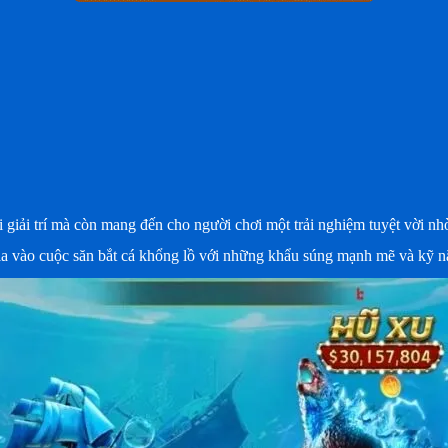
 giải trí mà còn mang đến cho người chơi một trải nghiệm tuyệt vời n
m gia vào cuộc săn bắt cá khổng lồ với những khẩu súng mạnh mẽ và kỹ 