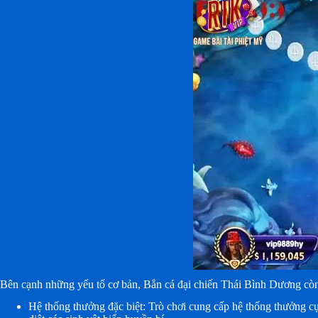
Bên cạnh những yếu tố cơ bản, Bắn cá đại chiến Thái Bình Dương còn 
Hệ thống thưởng đặc biệt: Trò chơi cung cấp hệ thống thưởng c