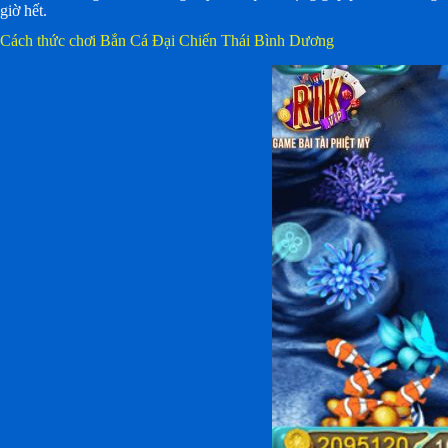
giờ hết.
Cách thức chơi Bắn Cá Đại Chiến Thái Bình Dương