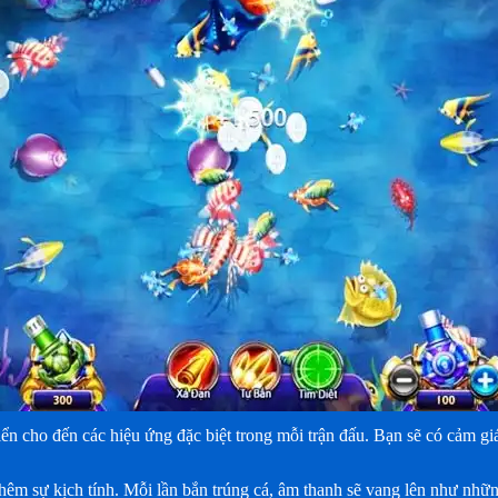
 biển cho đến các hiệu ứng đặc biệt trong mỗi trận đấu. Bạn sẽ có cảm g
thêm sự kịch tính. Mỗi lần bắn trúng cá, âm thanh sẽ vang lên như nh