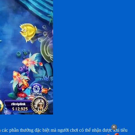
✕
các phần thưởng đặc biệt mà người chơi có thể nhận được khi tiêu