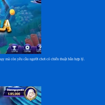
hạy mà còn yêu cầu người chơi có chiến thuật bắn hợp lý.