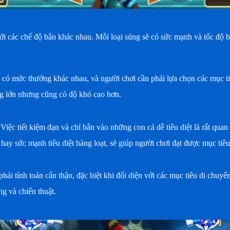
ới các chế độ bắn khác nhau. Mỗi loại súng sẽ có sức mạnh và tốc độ b
ẽ có mức thưởng khác nhau, và người chơi cần phải lựa chọn các mục tiêu
ng lớn nhưng cũng có độ khó cao hơn.
Việc tiết kiệm đạn và chỉ bắn vào những con cá dễ tiêu diệt là rất quan 
hay sức mạnh tiêu diệt hàng loạt, sẽ giúp người chơi đạt được mục tiê
phải tính toán cẩn thận, đặc biệt khi đối diện với các mục tiêu di chuy
g và chiến thuật.