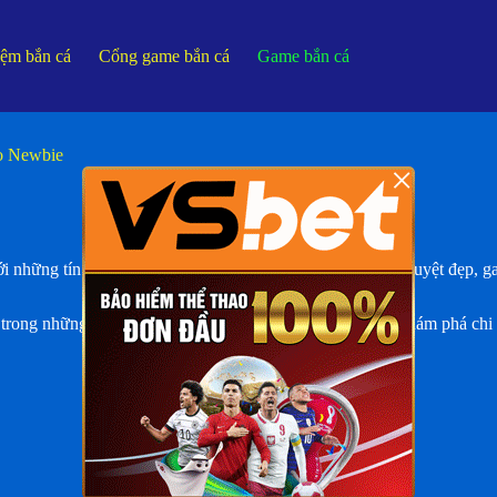
ệm bắn cá
Cổng game bắn cá
Game bắn cá
o Newbie
×
ới những tín đồ đam mê thể loại
game bắn cá
. Với đồ họa tuyệt đẹp, 
rong những trò chơi thu hút người chơi nhất? Hãy cùng khám phá chi t