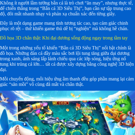
Không ít người lầm tưởng bắn cá là trò chơi “ăn may”, nhưng thực tế,
để chiến thắng trong “Bắn cá 3D Siêu Thị”, bạn cần sự tập trung cao
độ, đôi mắt nhanh nhạy và phản xạ chuẩn xác đến từng giây.
Đây là một dạng game mang tính tương tác cao, tạo cảm giác chinh
phục rõ rệt – thứ khiến game thủ dễ bị “nghiện” mà không hề chán.
Đồ họa 3D chân thật: Khi đại dương sống động ngay trong tầm tay
Một trong những yếu tố khiến “Bắn cá 3D Siêu Thị” nổi bật chính là
đồ họa. Những đàn cá đầy màu sắc bơi lội tung tăng giữa đại dương
trong xanh, ánh sáng lấp lánh chiếu qua các lớp sóng, hiệu ứng nổ
tung khi trúng cá lớn… tất cả được xây dựng bằng công nghệ 3D hiện
đại.
Mỗi chuyển động, mỗi hiệu ứng âm thanh đều góp phần mang lại cảm
giác “săn mồi” vô cùng đã mắt và chân thật.