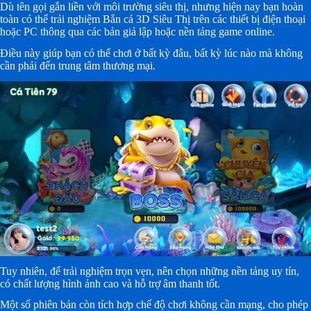
Dù tên gọi gắn liền với môi trường siêu thị, nhưng hiện nay bạn hoàn
toàn có thể trải nghiệm Bắn cá 3D Siêu Thị trên các thiết bị điện thoại
hoặc PC thông qua các bản giả lập hoặc nền tảng game online.
Điều này giúp bạn có thể chơi ở bất kỳ đâu, bất kỳ lúc nào mà không
cần phải đến trung tâm thương mại.
Tuy nhiên, để trải nghiệm trọn vẹn, nên chọn những nền tảng uy tín,
có chất lượng hình ảnh cao và hỗ trợ âm thanh tốt.
Một số phiên bản còn tích hợp chế độ chơi không cần mạng, cho phép