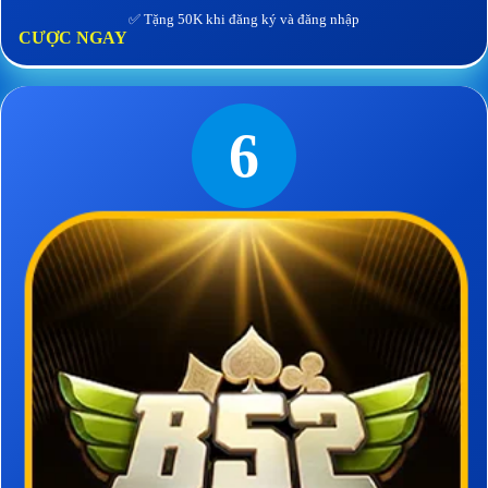
✅ Tặng 50K khi đăng ký và đăng nhập
CƯỢC NGAY
6