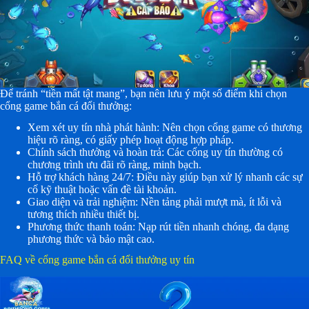
Để tránh “tiền mất tật mang”, bạn nên lưu ý một số điểm khi chọn
cổng game bắn cá đổi thưởng:
Xem xét uy tín nhà phát hành: Nên chọn cổng game có thương
hiệu rõ ràng, có giấy phép hoạt động hợp pháp.
Chính sách thưởng và hoàn trả: Các cổng uy tín thường có
chương trình ưu đãi rõ ràng, minh bạch.
Hỗ trợ khách hàng 24/7: Điều này giúp bạn xử lý nhanh các sự
cố kỹ thuật hoặc vấn đề tài khoản.
Giao diện và trải nghiệm: Nền tảng phải mượt mà, ít lỗi và
tương thích nhiều thiết bị.
Phương thức thanh toán: Nạp rút tiền nhanh chóng, đa dạng
phương thức và bảo mật cao.
FAQ về cổng game bắn cá đổi thưởng uy tín