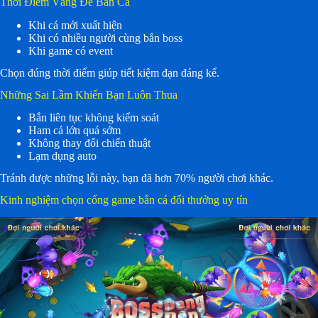
Thời Điểm Vàng Để Bắn Cá
Khi cá mới xuất hiện
Khi có nhiều người cùng bắn boss
Khi game có event
Chọn đúng thời điểm giúp tiết kiệm đạn đáng kể.
Những Sai Lầm Khiến Bạn Luôn Thua
Bắn liên tục không kiểm soát
Ham cá lớn quá sớm
Không thay đổi chiến thuật
Lạm dụng auto
Tránh được những lỗi này, bạn đã hơn 70% người chơi khác.
Kinh nghiệm chọn cổng game bắn cá đổi thưởng uy tín