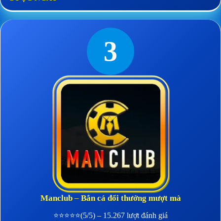
3
Manclub
–
Bắn cá đổi thưởng mượt mà
⭐⭐⭐⭐⭐(5/5) – 15.267 lượt đánh giá