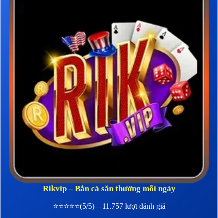
Rikvip – Bắn cá săn thưởng mỗi ngày
⭐⭐⭐⭐⭐(5/5) – 11.757 lượt đánh giá