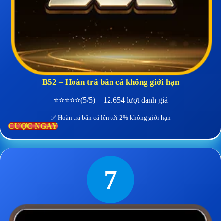
B52
–
Hoàn trả bắn cá không giới hạn
⭐⭐⭐⭐⭐(5/5) – 12.654 lượt đánh giá
✅ Hoàn trả bắn cá lên tới 2% không giới hạn
CƯỢC NGAY
7