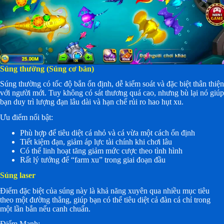
Súng thường (Súng cơ bản)
Súng thường có tốc độ bắn ổn định, dễ kiểm soát và đặc biệt thân thiện
với người mới. Tuy không có sát thương quá cao, nhưng bù lại nó giúp
bạn duy trì lượng đạn lâu dài và hạn chế rủi ro hao hụt xu.
Ưu điểm nổi bật:
Phù hợp để tiêu diệt cá nhỏ và cá vừa một cách ổn định
Tiết kiệm đạn, giảm áp lực tài chính khi chơi lâu
Có thể linh hoạt tăng giảm mức cược theo tình hình
Rất lý tưởng để “farm xu” trong giai đoạn đầu
Súng laser
Điểm đặc biệt của súng này là khả năng xuyên qua nhiều mục tiêu
theo một đường thẳng, giúp bạn có thể tiêu diệt cả đàn cá chỉ trong
một lần bắn nếu canh chuẩn.
Điểm Mạnh: