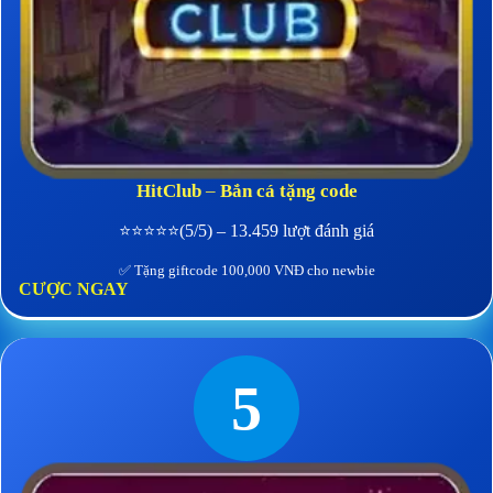
HitClub
–
Bắn cá tặng code
⭐⭐⭐⭐⭐(5/5) – 13.459 lượt đánh giá
✅ Tặng giftcode 100,000 VNĐ cho newbie
CƯỢC NGAY
5