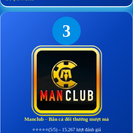
3
Manclub
–
Bắn cá đổi thưởng mượt mà
⭐⭐⭐⭐⭐(5/5) – 15.267 lượt đánh giá