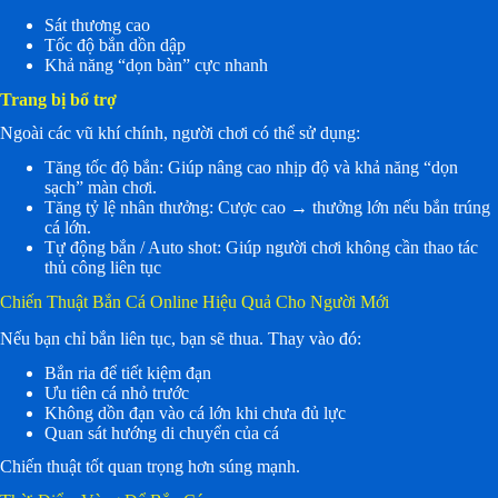
Sát thương cao
Tốc độ bắn dồn dập
Khả năng “dọn bàn” cực nhanh
Trang bị bổ trợ
Ngoài các vũ khí chính, người chơi có thể sử dụng:
Tăng tốc độ bắn: Giúp nâng cao nhịp độ và khả năng “dọn
sạch” màn chơi.
Tăng tỷ lệ nhân thưởng: Cược cao → thưởng lớn nếu bắn trúng
cá lớn.
Tự động bắn / Auto shot: Giúp người chơi không cần thao tác
thủ công liên tục
Chiến Thuật Bắn Cá Online Hiệu Quả Cho Người Mới
Nếu bạn chỉ bắn liên tục, bạn sẽ thua. Thay vào đó:
Bắn ria để tiết kiệm đạn
Ưu tiên cá nhỏ trước
Không dồn đạn vào cá lớn khi chưa đủ lực
Quan sát hướng di chuyển của cá
Chiến thuật tốt quan trọng hơn súng mạnh.