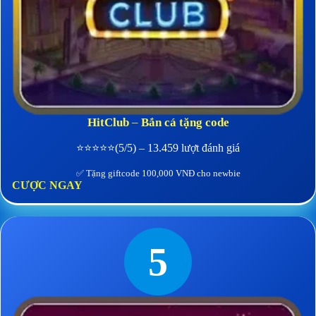
HitClub
–
Bắn cá tặng code
⭐⭐⭐⭐⭐(5/5) – 13.459 lượt đánh giá
✅ Tặng giftcode 100,000 VNĐ cho newbie
CƯỢC NGAY
5