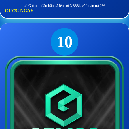
✅ Gói nạp đầu bắn cá lên tới 3.888k và hoàn trả 2%
CƯỢC NGAY
10