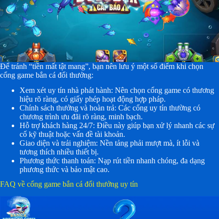
Để tránh “tiền mất tật mang”, bạn nên lưu ý một số điểm khi chọn
cổng game bắn cá đổi thưởng:
Xem xét uy tín nhà phát hành: Nên chọn cổng game có thương
hiệu rõ ràng, có giấy phép hoạt động hợp pháp.
Chính sách thưởng và hoàn trả: Các cổng uy tín thường có
chương trình ưu đãi rõ ràng, minh bạch.
Hỗ trợ khách hàng 24/7: Điều này giúp bạn xử lý nhanh các sự
cố kỹ thuật hoặc vấn đề tài khoản.
Giao diện và trải nghiệm: Nền tảng phải mượt mà, ít lỗi và
tương thích nhiều thiết bị.
Phương thức thanh toán: Nạp rút tiền nhanh chóng, đa dạng
phương thức và bảo mật cao.
FAQ về cổng game bắn cá đổi thưởng uy tín