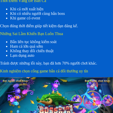
Thời Điểm Vàng Để Bắn Cá
Khi cá mới xuất hiện
Khi có nhiều người cùng bắn boss
Khi game có event
Chọn đúng thời điểm giúp tiết kiệm đạn đáng kể.
Những Sai Lầm Khiến Bạn Luôn Thua
Bắn liên tục không kiểm soát
Ham cá lớn quá sớm
Không thay đổi chiến thuật
Lạm dụng auto
Tránh được những lỗi này, bạn đã hơn 70% người chơi khác.
Kinh nghiệm chọn cổng game bắn cá đổi thưởng uy tín