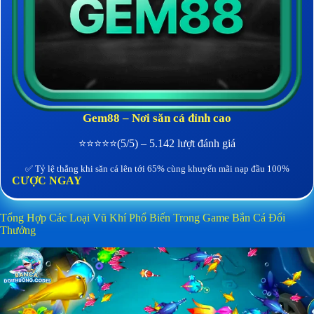
Gem88 – Nơi săn cá đỉnh cao
⭐⭐⭐⭐⭐(5/5) – 5.142 lượt đánh giá
✅ Tỷ lệ thắng khi săn cá lên tới 65% cùng khuyến mãi nạp đầu 100%
CƯỢC NGAY
Tổng Hợp Các Loại Vũ Khí Phổ Biến Trong Game Bắn Cá Đổi
Thưởng