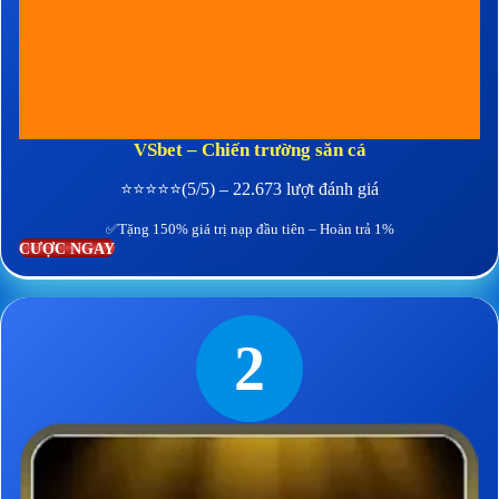
VSbet
–
Chiến trường săn cá
⭐⭐⭐⭐⭐(5/5) – 22.673 lượt đánh giá
✅Tặng 150% giá trị nạp đầu tiên – Hoàn trả 1%
CƯỢC NGAY
2