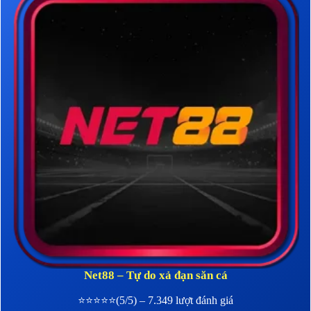
Net88 – Tự do xả đạn săn cá
⭐⭐⭐⭐⭐(5/5) – 7.349 lượt đánh giá