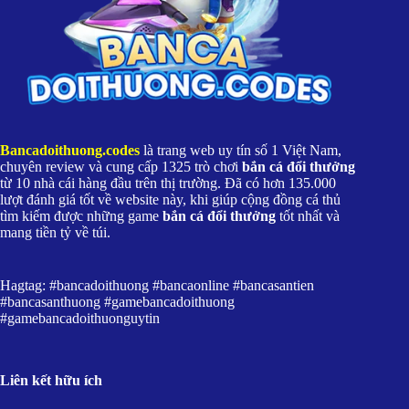
Bancadoithuong.codes
là trang web uy tín số 1 Việt Nam,
chuyên review và cung cấp 1325 trò chơi
bắn cá đổi thưởng
từ 10 nhà cái hàng đầu trên thị trường. Đã có hơn 135.000
lượt đánh giá tốt về website này, khi giúp cộng đồng cá thủ
tìm kiếm được những game
bắn cá đổi thưởng
tốt nhất và
mang tiền tỷ về túi.
Hagtag: #bancadoithuong #bancaonline #bancasantien
#bancasanthuong #gamebancadoithuong
#gamebancadoithuonguytin
Liên kết hữu ích