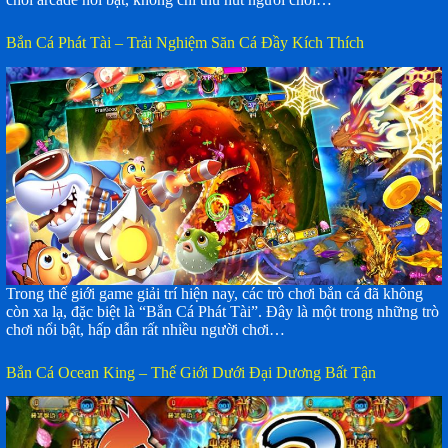
Bắn Cá Phát Tài – Trải Nghiệm Săn Cá Đầy Kích Thích
Trong thế giới game giải trí hiện nay, các trò chơi bắn cá đã không
còn xa lạ, đặc biệt là “Bắn Cá Phát Tài”. Đây là một trong những trò
chơi nổi bật, hấp dẫn rất nhiều người chơi…
Bắn Cá Ocean King – Thế Giới Dưới Đại Dương Bất Tận