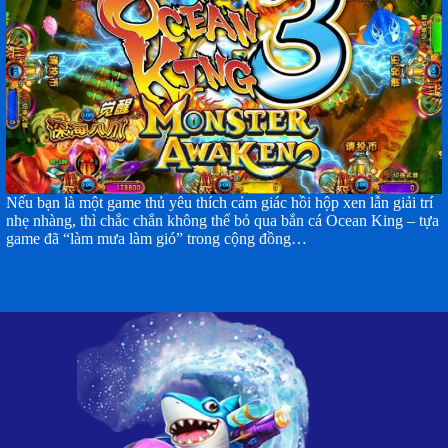
Nếu bạn là một game thủ yêu thích cảm giác hồi hộp xen lẫn giải trí
nhẹ nhàng, thì chắc chắn không thể bỏ qua bắn cá Ocean King – tựa
game đã “làm mưa làm gió” trong cộng đồng…