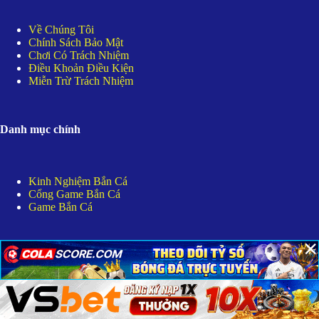
Về Chúng Tôi
Chính Sách Bảo Mật
Chơi Có Trách Nhiệm
Điều Khoản Điều Kiện
Miễn Trừ Trách Nhiệm
Danh mục chính
Kinh Nghiệm Bắn Cá
Cổng Game Bắn Cá
Game Bắn Cá
×
×
×
Thông Tin Liên Hệ
Website:
/