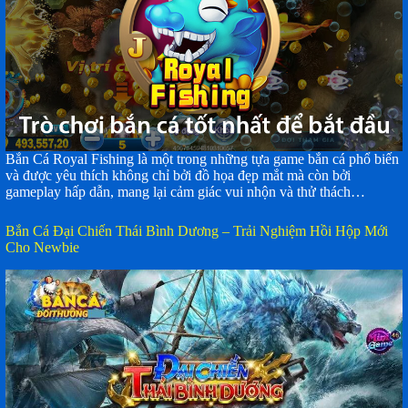
Bắn Cá Royal Fishing là một trong những tựa game bắn cá phổ biến
và được yêu thích không chỉ bởi đồ họa đẹp mắt mà còn bởi
gameplay hấp dẫn, mang lại cảm giác vui nhộn và thử thách…
Bắn Cá Đại Chiến Thái Bình Dương – Trải Nghiệm Hồi Hộp Mới
Cho Newbie