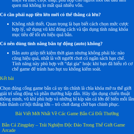
quen mà không lo mất quá nhiều vốn.
Có cần phải nạp tiền lớn mới có thể thắng cá lớn?
Không nhất thiết. Quan trọng là bạn biết cách chọn mức cược
hợp lý, sử dụng vũ khí đúng cách và tận dụng tính năng khóa
mục tiêu để tối ưu hiệu quả bắn.
Có nên dùng tính năng bắn tự động (auto) không?
Bắn auto giúp tiết kiệm thời gian nhưng không phải lúc nào
cũng hiệu quả, nhất là với người chơi có ngân sách hạn chế.
Tính năng này phù hợp với “đại gia” hoặc khi bạn đã hiểu rõ cơ
chế game để tránh hao hụt xu không kiểm soát.
Kết bài
Chọn đúng cổng game bắn cá uy tín chính là chìa khóa mở ra thế giới
giải trí sống động và phần thưởng hấp dẫn. Hãy tận dụng chiến thuật
thông minh, vũ khí phù hợp và những bí kíp săn cá lớn để biến mỗi lần
bắn thành cơ hội thắng lớn – trò chơi đang chờ bạn chinh phục.
Bài Viết Mới Nhất Về Các Game Bắn Cá Đổi Thưởng
Bắn Cá Zingplay – Trải Nghiệm Độc Đáo Trong Thế Giới Game
Arcade