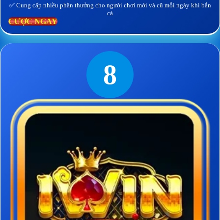
✅ Cung cấp nhiều phần thưởng cho người chơi mới và cũ mỗi ngày
khi bắn
cá
CƯỢC NGAY
8