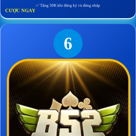
✅ Tặng 50K khi đăng ký và đăng nhập
CƯỢC NGAY
6