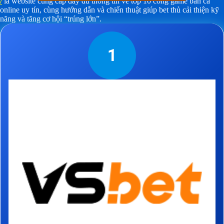
/
là website cung cấp đầy đủ thông tin về top 10 cổng game bắn cá
online uy tín, cùng hướng dẫn và chiến thuật giúp bet thủ cải thiện kỹ
năng và tăng cơ hội “trúng lớn”.
1