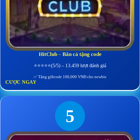
HitClub
–
Bắn cá tặng code
⭐⭐⭐⭐⭐(5/5) – 13.459 lượt đánh giá
✅ Tặng giftcode 100,000 VNĐ cho newbie
CƯỢC NGAY
5