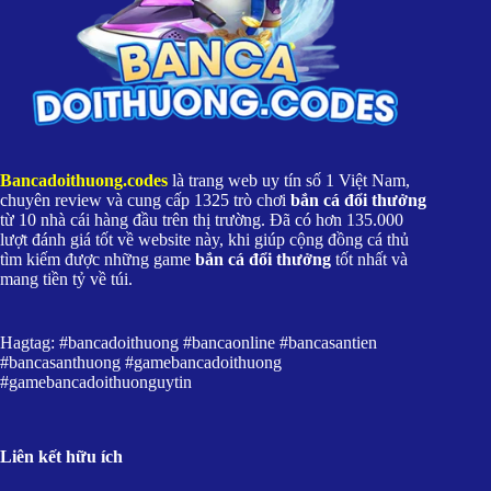
Bancadoithuong.codes
là trang web uy tín số 1 Việt Nam,
chuyên review và cung cấp 1325 trò chơi
bắn cá đổi thưởng
từ 10 nhà cái hàng đầu trên thị trường. Đã có hơn 135.000
lượt đánh giá tốt về website này, khi giúp cộng đồng cá thủ
tìm kiếm được những game
bắn cá đổi thưởng
tốt nhất và
mang tiền tỷ về túi.
Hagtag: #bancadoithuong #bancaonline #bancasantien
#bancasanthuong #gamebancadoithuong
#gamebancadoithuonguytin
Liên kết hữu ích