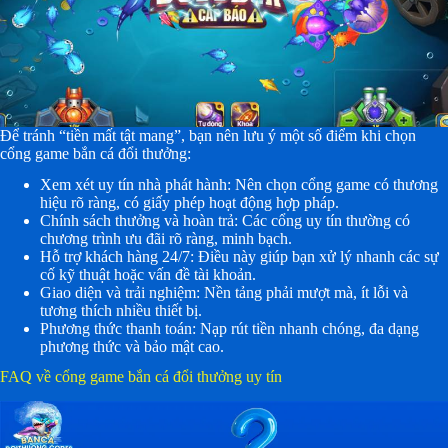
Để tránh “tiền mất tật mang”, bạn nên lưu ý một số điểm khi chọn
cổng game bắn cá đổi thưởng:
Xem xét uy tín nhà phát hành: Nên chọn cổng game có thương
hiệu rõ ràng, có giấy phép hoạt động hợp pháp.
Chính sách thưởng và hoàn trả: Các cổng uy tín thường có
chương trình ưu đãi rõ ràng, minh bạch.
Hỗ trợ khách hàng 24/7: Điều này giúp bạn xử lý nhanh các sự
cố kỹ thuật hoặc vấn đề tài khoản.
Giao diện và trải nghiệm: Nền tảng phải mượt mà, ít lỗi và
tương thích nhiều thiết bị.
Phương thức thanh toán: Nạp rút tiền nhanh chóng, đa dạng
phương thức và bảo mật cao.
FAQ về cổng game bắn cá đổi thưởng uy tín