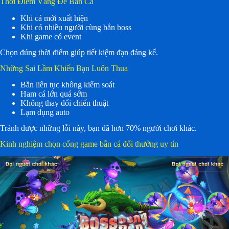
Thời Điểm Vàng Để Bắn Cá
Khi cá mới xuất hiện
Khi có nhiều người cùng bắn boss
Khi game có event
Chọn đúng thời điểm giúp tiết kiệm đạn đáng kể.
Những Sai Lầm Khiến Bạn Luôn Thua
Bắn liên tục không kiểm soát
Ham cá lớn quá sớm
Không thay đổi chiến thuật
Lạm dụng auto
Tránh được những lỗi này, bạn đã hơn 70% người chơi khác.
Kinh nghiệm chọn cổng game bắn cá đổi thưởng uy tín