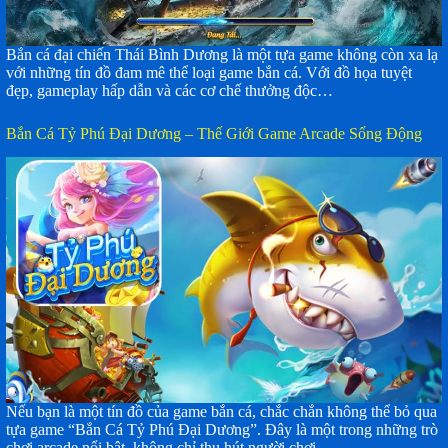
Bắn cá đại chiến Thái Bình Dương là một tựa game không còn xa lạ
với những tín đồ đam mê thể loại game bắn cá. Với đồ họa tuyệt
đẹp, gameplay hấp dẫn và các cơ chế thưởng độc…
Bắn Cá Tỷ Phú Đại Dương – Thế Giới Game Arcade Sống Động
Nếu bạn là một tín đồ của game bắn cá, chắc chắn không thể bỏ qua
tựa game “Bắn Cá Tỷ Phú Đại Dương”. Đây là một trong những trò
chơi arcade nổi bật, không chỉ thu hút người chơi…