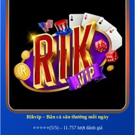
Rikvip – Bắn cá săn thưởng mỗi ngày
⭐⭐⭐⭐⭐(5/5) – 11.757 lượt đánh giá