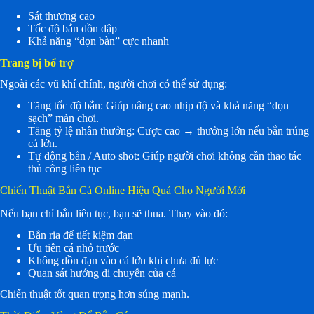
Sát thương cao
Tốc độ bắn dồn dập
Khả năng “dọn bàn” cực nhanh
Trang bị bổ trợ
Ngoài các vũ khí chính, người chơi có thể sử dụng:
Tăng tốc độ bắn: Giúp nâng cao nhịp độ và khả năng “dọn
sạch” màn chơi.
Tăng tỷ lệ nhân thưởng: Cược cao → thưởng lớn nếu bắn trúng
cá lớn.
Tự động bắn / Auto shot: Giúp người chơi không cần thao tác
thủ công liên tục
Chiến Thuật Bắn Cá Online Hiệu Quả Cho Người Mới
Nếu bạn chỉ bắn liên tục, bạn sẽ thua. Thay vào đó:
Bắn ria để tiết kiệm đạn
Ưu tiên cá nhỏ trước
Không dồn đạn vào cá lớn khi chưa đủ lực
Quan sát hướng di chuyển của cá
Chiến thuật tốt quan trọng hơn súng mạnh.