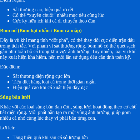
Sát thương cao, hiệu quả rõ rệt
Có thể “xuyên chuỗi” nhiều mục tiêu cùng lúc
Cực kỳ hữu ích khi cá di chuyển theo đàn
Bom nổ (Bom hạt nhân / Bom cá mập)
Đây là vũ khí mang tính “đột phá”, có thể thay đổi cục diện trận đấu
trong tích tắc. Với phạm vi sát thương rộng, bom nổ có thể quét sạch
gần như toàn bộ cá trong khu vực ảnh hưởng. Tuy nhiên, loại vũ khí
này xuất hiện khá hiếm, nên mỗi lần sử dụng đều cần tính toán kỹ.
Đặc điểm:
Sát thương diện rộng cực lớn
Tiêu diệt hàng loạt cá trong thời gian ngắn
Hiệu quả cao khi cá xuất hiện dày đặc
Súng bắn lưới
Khác với các loại súng bắn đạn đơn, súng lưới hoạt động theo cơ chế
bắt diện rộng. Mỗi phát bắn tạo ra một vùng ảnh hưởng, giúp gom
nhiều cá nhỏ cùng lúc thay vì phải bắn từng con.
Lợi ích:
Tăng hiệu quả khi săn cá số lượng lớn