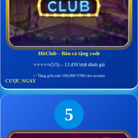
HitClub
–
Bắn cá tặng code
⭐⭐⭐⭐⭐(5/5) – 13.459 lượt đánh giá
✅ Tặng giftcode 100,000 VNĐ cho newbie
CƯỢC NGAY
5