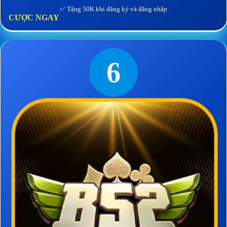
✅ Tặng 50K khi đăng ký và đăng nhập
CƯỢC NGAY
6