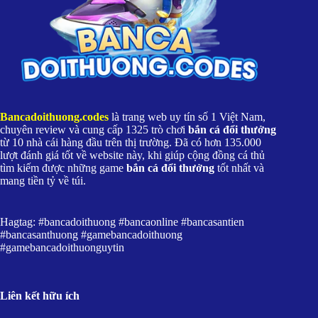
Bancadoithuong.codes
là trang web uy tín số 1 Việt Nam,
chuyên review và cung cấp 1325 trò chơi
bắn cá đổi thưởng
từ 10 nhà cái hàng đầu trên thị trường. Đã có hơn 135.000
lượt đánh giá tốt về website này, khi giúp cộng đồng cá thủ
tìm kiếm được những game
bắn cá đổi thưởng
tốt nhất và
mang tiền tỷ về túi.
Hagtag: #bancadoithuong #bancaonline #bancasantien
#bancasanthuong #gamebancadoithuong
#gamebancadoithuonguytin
Liên kết hữu ích