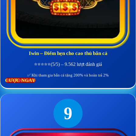
Iwin – Điểm hẹn cho cao thủ bắn cá
⭐⭐⭐⭐⭐(5/5) – 9.562 lượt đánh giá
✅ Khi tham gia bắn cá tặng 200% và hoàn trả 2%
CƯỢC NGAY
9