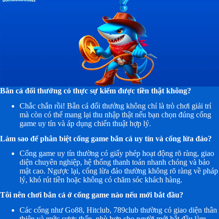
Bắn cá đổi thưởng có thực sự kiếm được tiền thật không?
Chắc chắn rồi! Bắn cá đổi thưởng không chỉ là trò chơi giải trí
mà còn có thể mang lại thu nhập thật nếu bạn chọn đúng cổng
game uy tín và áp dụng chiến thuật hợp lý.
Làm sao để phân biệt cổng game bắn cá uy tín và cổng lừa đảo?
Cổng game uy tín thường có giấy phép hoạt động rõ ràng, giao
diện chuyên nghiệp, hệ thống thanh toán nhanh chóng và bảo
mật cao. Ngược lại, cổng lừa đảo thường không rõ ràng về pháp
lý, khó rút tiền hoặc không có chăm sóc khách hàng.
Tôi nên chơi bắn cá ở cổng game nào nếu mới bắt đầu?
Các cổng như Go88, Hitclub, 789club thường có giao diện thân
thiện và mức cược thấp, phù hợp cho người mới bắt đầu làm