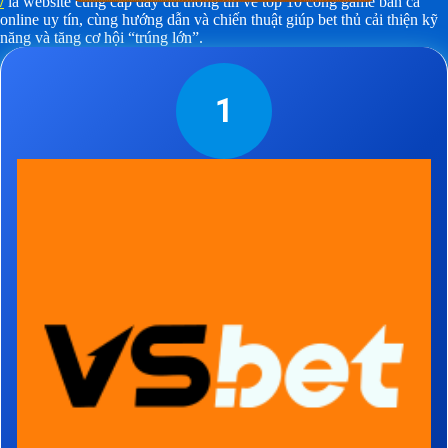
/
là website cung cấp đầy đủ thông tin về top 10 cổng game bắn cá
online uy tín, cùng hướng dẫn và chiến thuật giúp bet thủ cải thiện kỹ
năng và tăng cơ hội “trúng lớn”.
1