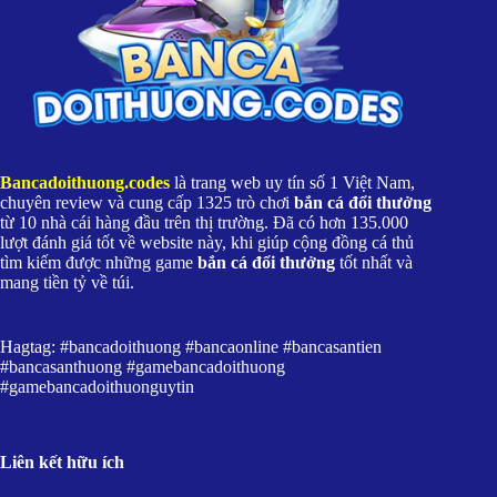
Bancadoithuong.codes
là trang web uy tín số 1 Việt Nam,
chuyên review và cung cấp 1325 trò chơi
bắn cá đổi thưởng
từ 10 nhà cái hàng đầu trên thị trường. Đã có hơn 135.000
lượt đánh giá tốt về website này, khi giúp cộng đồng cá thủ
tìm kiếm được những game
bắn cá đổi thưởng
tốt nhất và
mang tiền tỷ về túi.
Hagtag: #bancadoithuong #bancaonline #bancasantien
#bancasanthuong #gamebancadoithuong
#gamebancadoithuonguytin
Liên kết hữu ích