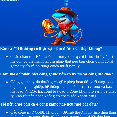
Bắn cá đổi thưởng có thực sự kiếm được tiền thật không?
Chắc chắn rồi! Bắn cá đổi thưởng không chỉ là trò chơi giải trí
mà còn có thể mang lại thu nhập thật nếu bạn chọn đúng cổng
game uy tín và áp dụng chiến thuật hợp lý.
Làm sao để phân biệt cổng game bắn cá uy tín và cổng lừa đảo?
Cổng game uy tín thường có giấy phép hoạt động rõ ràng, giao
diện chuyên nghiệp, hệ thống thanh toán nhanh chóng và bảo
mật cao. Ngược lại, cổng lừa đảo thường không rõ ràng về pháp
lý, khó rút tiền hoặc không có chăm sóc khách hàng.
Tôi nên chơi bắn cá ở cổng game nào nếu mới bắt đầu?
Các cổng như Go88, Hitclub, 789club thường có giao diện thân
thiện và mức cược thấp, phù hợp cho người mới bắt đầu làm