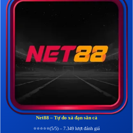
Net88 – Tự do xả đạn săn cá
⭐⭐⭐⭐⭐(5/5) – 7.349 lượt đánh giá