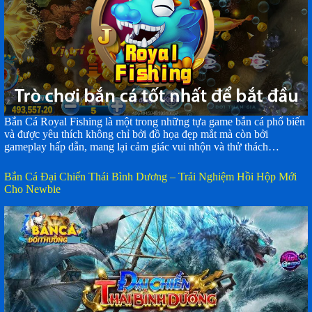
Bắn Cá Royal Fishing là một trong những tựa game bắn cá phổ biến
và được yêu thích không chỉ bởi đồ họa đẹp mắt mà còn bởi
gameplay hấp dẫn, mang lại cảm giác vui nhộn và thử thách…
Bắn Cá Đại Chiến Thái Bình Dương – Trải Nghiệm Hồi Hộp Mới
Cho Newbie