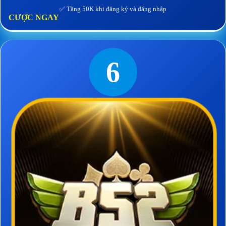
✅ Tặng 50K khi đăng ký và đăng nhập
CƯỢC NGAY
6