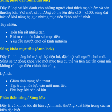
Súng pháo đại (Súng đại bác)
Đây là loại vũ khí dành cho những người chơi thích mạo hiểm và săn
thưởng lớn. Với mức sát thương có thể lên đến x10 – x100, súng đại
bác có khả năng hạ gục những mục tiêu “khó nhằn” nhất.
Tuy nhiên:
Tiêu tốn rất nhiều đạn
Rủi ro cao nếu bắn sai mục tiêu
Yêu cầu người chơi có kinh nghiệm
Súng khóa mục tiêu (Auto lock)
Đây là tính năng hỗ trợ cực kỳ tiện lợi, đặc biệt với người chơi mới.
Súng sẽ tự động khóa vào một mục tiêu cụ thể và liên tục tấn công mà
không cần bạn điều chỉnh thủ công.
Lợi ích:
Giảm tình trạng bắn trượt
Tập trung hỏa lực vào một mục tiêu
Phù hợp khi săn cá lớn
Pháo thần công / Súng lửa
Đây là vũ khí có tốc độ bắn cực nhanh, thường xuất hiện trong các sự
kiện đặc biệt.