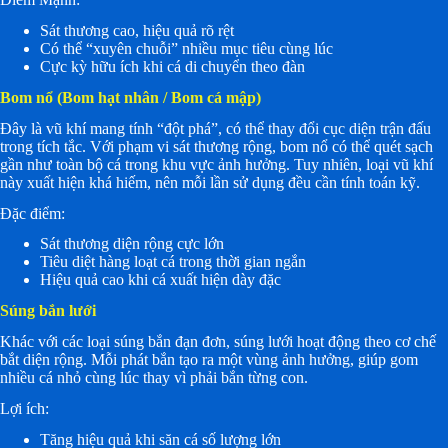
Sát thương cao, hiệu quả rõ rệt
Có thể “xuyên chuỗi” nhiều mục tiêu cùng lúc
Cực kỳ hữu ích khi cá di chuyển theo đàn
Bom nổ (Bom hạt nhân / Bom cá mập)
Đây là vũ khí mang tính “đột phá”, có thể thay đổi cục diện trận đấu
trong tích tắc. Với phạm vi sát thương rộng, bom nổ có thể quét sạch
gần như toàn bộ cá trong khu vực ảnh hưởng. Tuy nhiên, loại vũ khí
này xuất hiện khá hiếm, nên mỗi lần sử dụng đều cần tính toán kỹ.
Đặc điểm:
Sát thương diện rộng cực lớn
Tiêu diệt hàng loạt cá trong thời gian ngắn
Hiệu quả cao khi cá xuất hiện dày đặc
Súng bắn lưới
Khác với các loại súng bắn đạn đơn, súng lưới hoạt động theo cơ chế
bắt diện rộng. Mỗi phát bắn tạo ra một vùng ảnh hưởng, giúp gom
nhiều cá nhỏ cùng lúc thay vì phải bắn từng con.
Lợi ích:
Tăng hiệu quả khi săn cá số lượng lớn