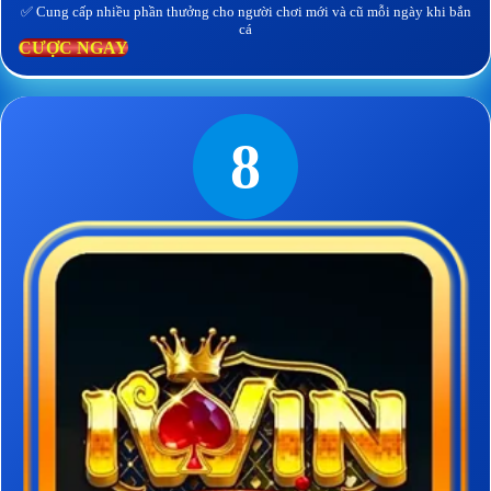
✅ Cung cấp nhiều phần thưởng cho người chơi mới và cũ mỗi ngày
khi bắn
cá
CƯỢC NGAY
8