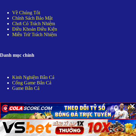
Về Chúng Tôi
Chính Sách Bảo Mật
Chơi Có Trách Nhiệm
Điều Khoản Điều Kiện
Miễn Trừ Trách Nhiệm
Danh mục chính
Kinh Nghiệm Bắn Cá
Cổng Game Bắn Cá
Game Bắn Cá
×
×
×
Thông Tin Liên Hệ
Website:
/