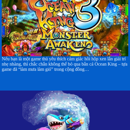
Nếu bạn là một game thủ yêu thích cảm giác hồi hộp xen lẫn giải trí
nhẹ nhàng, thì chắc chắn không thể bỏ qua bắn cá Ocean King – tựa
game đã “làm mưa làm gió” trong cộng đồng…