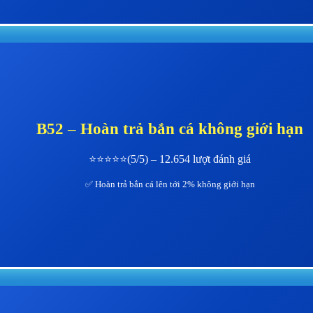
B52
–
Hoàn trả bắn cá không giới hạn
⭐⭐⭐⭐⭐(5/5) – 12.654 lượt đánh giá
✅ Hoàn trả bắn cá lên tới 2% không giới hạn