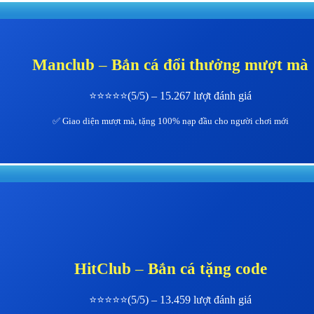
Manclub
–
Bắn cá đổi thưởng mượt mà
⭐⭐⭐⭐⭐(5/5) – 15.267 lượt đánh giá
✅ Giao diện mượt mà, tặng 100% nạp đầu cho người chơi mới
HitClub
–
Bắn cá tặng code
⭐⭐⭐⭐⭐(5/5) – 13.459 lượt đánh giá