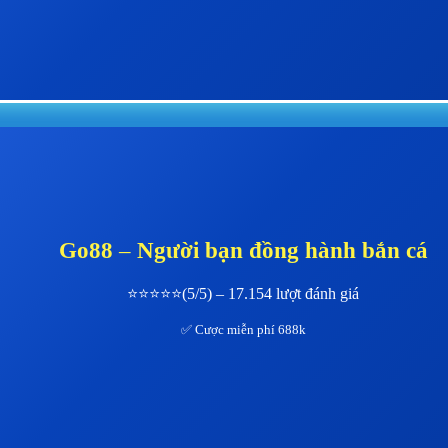
Go88
–
Người bạn đồng hành bắn cá
⭐⭐⭐⭐⭐(5/5) – 17.154 lượt đánh giá
✅ Cược miễn phí 688k