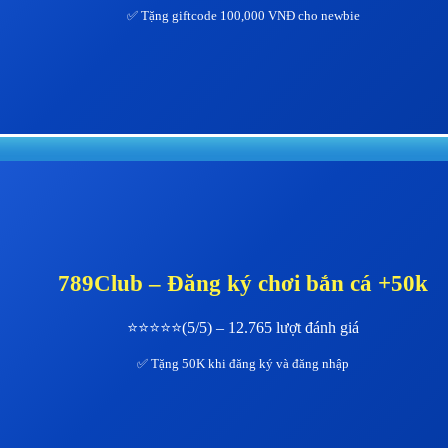
✅ Tặng giftcode 100,000 VNĐ cho newbie
789Club – Đăng ký chơi bắn cá +50k
⭐⭐⭐⭐⭐(5/5) – 12.765 lượt đánh giá
✅ Tặng 50K khi đăng ký và đăng nhập