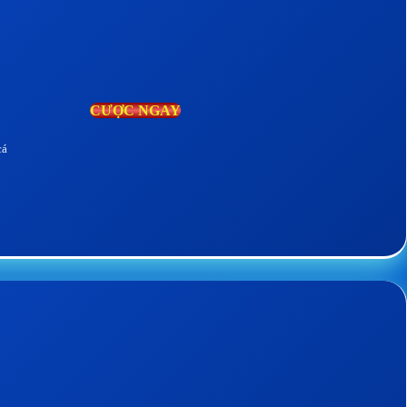
CƯỢC NGAY
cá